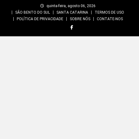
Skip
quinta-feira, agosto 06, 2026
to
SÃO BENTO DO SUL
SANTA CATARINA
TERMOS DE USO
content
POLÍTICA DE PRIVACIDADE
SOBRE NÓS
CONTATE-NOS