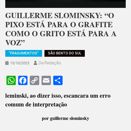
GUILLERME SLOMINSKY: “O
PIXO ESTÁ PARA O GRAFITE
COMO O GRITO ESTÁ PARA A
VOZ”
"FRAGUIMENTOS"
SÃO BENTO DO SUL
Da Redação
15/10/2025
WhatsApp
Facebook
Copy
Email
Share
Link
leminski, ao dizer isso, escancara um erro
comum de interpretação
por guillerme slominsky