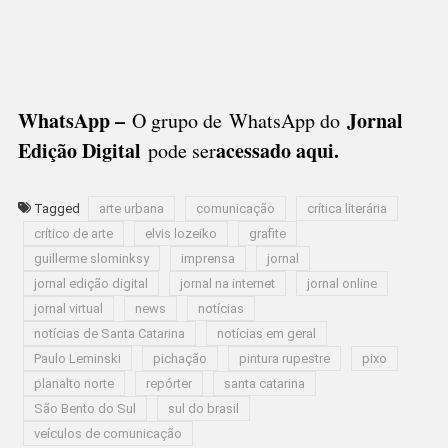
WhatsApp –
Jornal
O grupo de WhatsApp do
Edição Digital
acessado aqui
.
pode ser
Tagged
arte urbana
comunicação
crítica literária
crítico de arte
elvis lozeiko
grafite
guillerme slominksy
imprensa
jornal
jornal edição digital
jornal na internet
jornal online
jornal virtual
news
notícias
notícias de Santa Catarina
notícias em geral
Paulo Leminski
pichação
pintura rupestre
pixo
planalto norte
repórter
santa catarina
São Bento do Sul
sul do brasil
veículos de comunicação