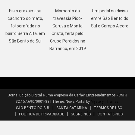
Eis o graxaim, ou
Momento da
Um pedal na divisa
cachorro do mato,
travessia Pico-
entre São Bento do
fotografado no
Garuva x Monte
Sul e Campo Alegre
bairro Serra Alta, em
Crista, feita pelo
São Bento do Sul
Grupo Perdidos no
Barranco, em 2019
Jornal Edição Digital é uma empresa da Carher Empreendimentos - CNPJ
32.157.690/0001-83
|
Theme: News Portal by
Mystery Themes
.
SÃO BENTO DO SUL
SANTA CATARINA
TERMOS DE USO
POLÍTICA DE PRIVACIDADE
SOBRE NÓS
CONTATE-NOS