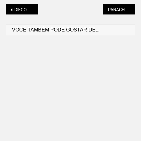
Navegação
DIEGO ANDRADE: POR QUE A DIREITA É CONTRA TAXAR OS SUPER-RICOS
PANACEIA SEGUE FORTALECENDO O TEATRO E O CINEMA
VOCÊ TAMBÉM PODE GOSTAR DE...
de
Post