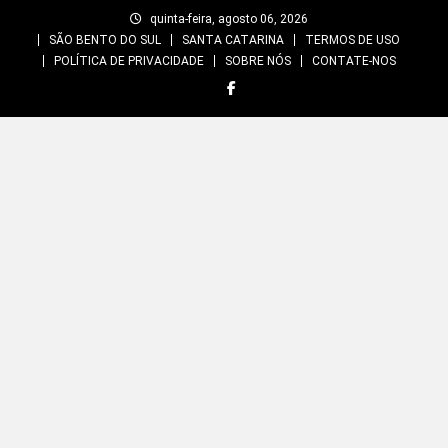
Skip
quinta-feira, agosto 06, 2026
to
SÃO BENTO DO SUL
SANTA CATARINA
TERMOS DE USO
content
POLÍTICA DE PRIVACIDADE
SOBRE NÓS
CONTATE-NOS