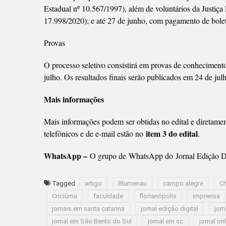
Estadual nº 10.567/1997), além de voluntários da Justiça 
17.998/2020); e até 27 de junho, com pagamento de bolet
Provas
O processo seletivo consistirá em provas de conhecimento (
julho. Os resultados finais serão publicados em 24 de julh
Mais informações
Mais informações podem ser obtidas no edital e diretame
item 3 do edital
telefônicos e de e-mail estão no
.
WhatsApp –
O grupo de WhatsApp do Jornal Edição Di
Tagged
artigo
Blumenau
campo alegre
C
Criciúma
faculdade
florianópolis
imprensa
jornais em santa catarina
jornal edição digital
jorn
jornal em São Bento do Sul
jornal em sc
jornal on