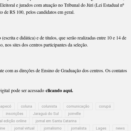
Eleitoral e jurados com atuação no Tribunal do Júri (Lei Estadual nº
o de R$ 100, pelos candidatos em geral.
escrita e didática) e de títulos, que serão realizadas entre 10 e 14 de
o, nos sites dos centros participantes da seleção.
nte com as direções de Ensino de Graduação dos centros. Os contatos
clicando aqui.
gital pode ser acessado
hapecó
coluna
colunista
comunicação
corupá
inscrições
Jaraguá do Sul
joinville
al edição online
jornal em Santa Catarina
line
jornal virtual
jornalismo
jornalista
Lages
news