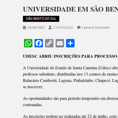
UNIVERSIDADE EM SÃO BE
SÃO BENTO DO SUL
Da Redação
On
19/06/2023
Leave A Comment
UNIV
EM
WhatsApp
Facebook
Copy
Email
Share
SÃO
Link
BENT
UDESC ABRIU INSCRIÇÕES PARA PROCESSO
COM
VAGA
A Universidade do Estado de Santa Catarina (Udesc) abri
PARA
professor substituto, distribuídas nos 13 centros de ensino
PROF
Balneário Camboriú, Laguna, Pinhalzinho, Chapecó, Lag
se inscrever.
As oportunidades são para período temporário em diversa
contratadas.
As inscrições podem ser realizadas até 22 de junho, com