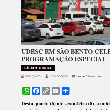
UDESC EM SÃO BENTO CEL
PROGRAMAÇÃO ESPECIAL
SÃO BENTO DO SUL
Da Redação
On
06/11/2024
Leave A Comment
UDES
EM
WhatsApp
Facebook
Copy
Email
Share
SÃO
Link
BENT
Desta quarta (6) até sexta-feira (8), a un
CELE
18