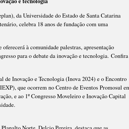
novação e tecnologia
S
eplan)
, da Universidade do Estado de Santa Catarina
GRAMAÇÃO
tenário, celebra 18 anos de fundação com uma
CIAL
ade oferecerá à comunidade palestras, apresentação
gresso para o debate da inovação e tecnologia. Confira
al de Inovação e Tecnologia (Inova 2024) e o Encontro
(EIEXP), que ocorrem no Centro de Eventos Promosul e
ração, e ao 1º Congresso Moveleiro e Inovação Capital
sidade.
 Planalto Norte, Delcio Pereira, destaca que as