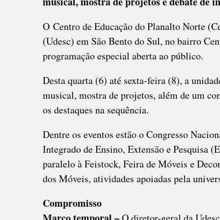
musical, mostra de projetos e debate de i
ANO
COM
O
Centro de Educação do Planalto Norte (C
PRO
(Udesc) em São Bento do Sul, no bairro Cen
ESPE
programação especial aberta ao público.
Desta quarta (6) até sexta-feira (8), a unid
musical, mostra de projetos, além de um con
os destaques na sequência.
Dentre os eventos estão o Congresso Nacion
Integrado de Ensino, Extensão e Pesquisa 
paralelo à Feistock, Feira de Móveis e Deco
dos Móveis, atividades apoiadas pela univer
Compromisso
Marco temporal –
O diretor-geral da Udesc