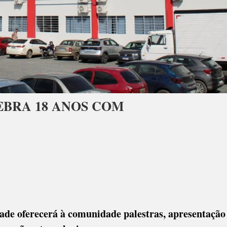
EBRA 18 ANOS COM
C
O
idade oferecerá à comunidade palestras, apresentação
BRA