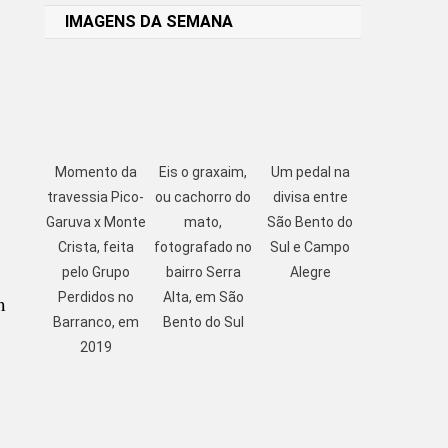
IMAGENS DA SEMANA
Momento da
Eis o graxaim,
Um pedal na
travessia Pico-
ou cachorro do
divisa entre
Garuva x Monte
mato,
São Bento do
Crista, feita
fotografado no
Sul e Campo
pelo Grupo
bairro Serra
Alegre
Perdidos no
Alta, em São
m
Barranco, em
Bento do Sul
2019