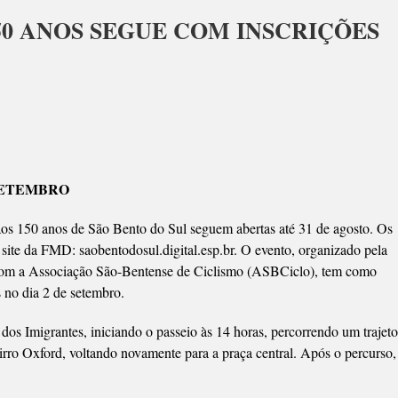
150 ANOS SEGUE COM INSCRIÇÕES
EIO
STICO
SETEMBRO
S
E
aos 150 anos de São Bento do Sul seguem abertas até 31 de agosto. Os
o site da FMD: saobentodosul.digital.esp.br. O evento, organizado pela
RIÇÕES
com a Associação São-Bentense de Ciclismo (ASBCiclo), tem como
s no dia 2 de setembro.
dos Imigrantes, iniciando o passeio às 14 horas, percorrendo um trajeto
irro Oxford, voltando novamente para a praça central. Após o percurso,