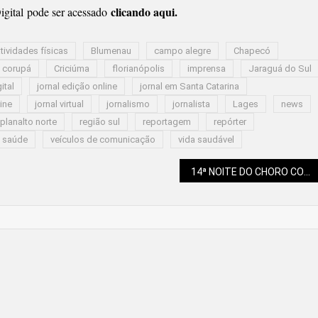
clicando aqui.
gital pode ser acessado
tividades físicas
Blumenau
campo alegre
Chapecó
corupá
Criciúma
florianópolis
imprensa
Jaraguá do Sul
ital
jornal edição online
jornal em Santa Catarina
line
jornal virtual
jornalismo
jornalista
Lages
news
planalto norte
região sul
reportagem
repórter
saúde
veículos de comunicação
vida saudável
14ª NOITE DO CHORO COM DATA MARCADA