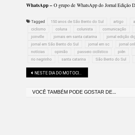
WhatsApp –
O grupo de WhatsApp do Jornal Edição Di
Tagged
150 anos de São Bento do Sul
artigo
a
ciclismo
coluna
colunista
comunicação
joinville
jornais em santa catarina
jornal edição dig
jornal em São Bento do Sul
jornal em sc
jornal on
notícias
opinião
passeio ciclístico
piên
rio negrinho
santa catarina
São Bento do Sul
Navegação
NESTE DIA DO MOTOCICLISTA, BOMBEIROS APRESENTAM DICAS DE SEGURANÇA
VOCÊ TAMBÉM PODE GOSTAR DE...
de
Post