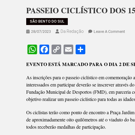
PASSEIO CICLÍSTICO DOS 
SÃO BENTO DO SUL
Da Redação
On
28/07/2023
Leave A Comment
PASS
CICLÍ
WhatsApp
Facebook
Copy
Email
Share
DOS
Link
150
EVENTO ESTÁ MARCADO PARA O DIA 2 DE 
ANO
SEGU
As inscrições para o passeio ciclístico em comemoração 
COM
interessados em participar deverão se inscrever através d
INSC
Fundação Municipal de Desportos (FMD), em parceria 
objetivo realizar um passeio ciclístico para todas as idade
Os ciclistas terão como ponto de encontro a Praça Jardim 
de aproximadamente oito quilômetros até o viaduto do ba
todos receberão medalhas de participação.