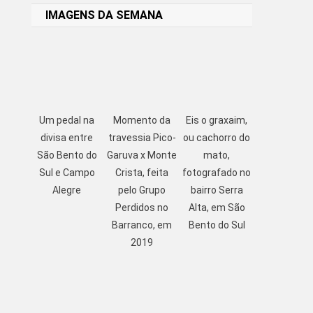
IMAGENS DA SEMANA
Um pedal na
Momento da
Eis o graxaim,
divisa entre
travessia Pico-
ou cachorro do
São Bento do
Garuva x Monte
mato,
Sul e Campo
Crista, feita
fotografado no
Alegre
pelo Grupo
bairro Serra
Perdidos no
Alta, em São
Barranco, em
Bento do Sul
2019