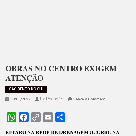
OBRAS NO CENTRO EXIGEM
ATENÇÃO
SÃO BENTO DO SUL
Da Redação
On
30/05/2023
Leave A Comment
OBRAS
NO
WhatsApp
Facebook
Copy
Email
Share
CENTRO
Link
EXIGEM
REPARO NA REDE DE DRENAGEM OCORRE NA
ATENÇÃO