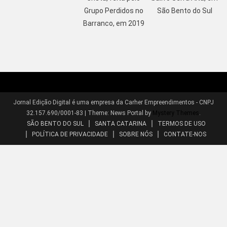
Grupo Perdidos no
São Bento do Sul
Barranco, em 2019
Jornal Edição Digital é uma empresa da Carher Empreendimentos - CNPJ
32.157.690/0001-83
|
Theme: News Portal by
Mystery Themes
.
SÃO BENTO DO SUL
SANTA CATARINA
TERMOS DE USO
POLÍTICA DE PRIVACIDADE
SOBRE NÓS
CONTATE-NOS