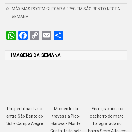
MÁXIMAS PODEM CHEGAR A 27ºC EM SÃO BENTO NESTA
SEMANA
WhatsApp
Facebook
Copy
Email
Share
Link
IMAGENS DA SEMANA
Um pedal na divisa
Momento da
Eis o graxaim, ou
entre São Bento do
travessia Pico-
cachorro do mato,
Sul e Campo Alegre
Garuva x Monte
fotografado no
Crista, feita pelo
bairro Serra Alta, em