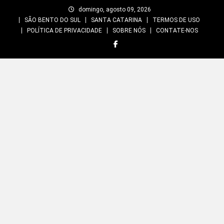
Skip
domingo, agosto 09, 2026
to
SÃO BENTO DO SUL
SANTA CATARINA
TERMOS DE USO
content
POLÍTICA DE PRIVACIDADE
SOBRE NÓS
CONTATE-NOS