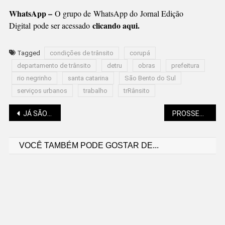
WhatsApp –
O grupo de WhatsApp do Jornal Edição
clicando aqui.
Digital
pode ser acessado
Tagged
condições de trânsito
corupá
departamento de trânsito
detru
obras
prefeitura
rio negrinho
santa catarina
São Bento do Sul
serviços urbanos
trabalho
trRânsito
Navegação
JÁ SÃO 1.176 RÉUS PELOS ATOS GOLPISTAS
PROSSEGUE A CONSTRUÇÃO DA UPA 24 HORAS
VOCÊ TAMBÉM PODE GOSTAR DE...
de
Post