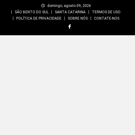
Skip
domingo, agosto 09, 2026
to
SÃO BENTO DO SUL
SANTA CATARINA
TERMOS DE USO
content
POLÍTICA DE PRIVACIDADE
SOBRE NÓS
CONTATE-NOS