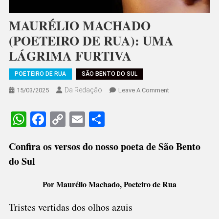
MAURÉLIO MACHADO
(POETEIRO DE RUA): UMA
LÁGRIMA FURTIVA
POETEIRO DE RUA
SÃO BENTO DO SUL
Da Redação
On
15/03/2025
Leave A Comment
MAURÉLIO
MACHADO
WhatsApp
Facebook
Copy
Email
Share
(POETEIRO
Link
DE
Confira os versos do nosso poeta de São Bento
RUA):
UMA
do Sul
LÁGRIMA
FURTIVA
Por Maurélio Machado, Poeteiro de Rua
Tristes vertidas dos olhos azuis