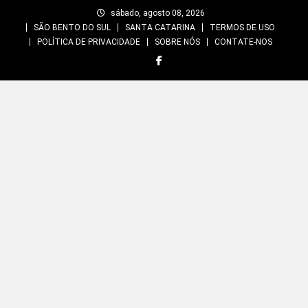
Skip
sábado, agosto 08, 2026
to
SÃO BENTO DO SUL
SANTA CATARINA
TERMOS DE USO
content
POLÍTICA DE PRIVACIDADE
SOBRE NÓS
CONTATE-NOS