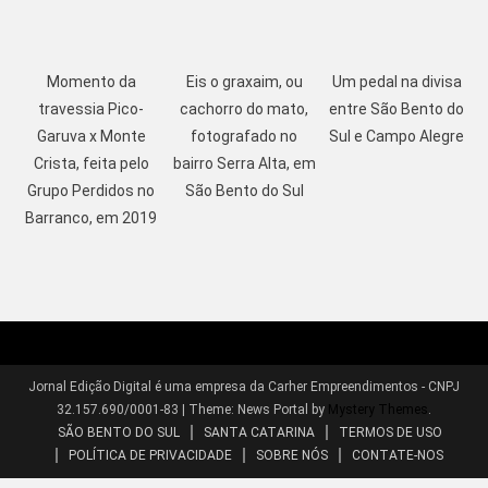
Momento da
Eis o graxaim, ou
Um pedal na divisa
travessia Pico-
cachorro do mato,
entre São Bento do
Garuva x Monte
fotografado no
Sul e Campo Alegre
Crista, feita pelo
bairro Serra Alta, em
Grupo Perdidos no
São Bento do Sul
Barranco, em 2019
Jornal Edição Digital é uma empresa da Carher Empreendimentos - CNPJ
32.157.690/0001-83
|
Theme: News Portal by
Mystery Themes
.
SÃO BENTO DO SUL
SANTA CATARINA
TERMOS DE USO
POLÍTICA DE PRIVACIDADE
SOBRE NÓS
CONTATE-NOS