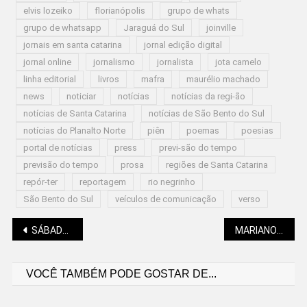
elvis lozeiko
florianópolis
grupo de whats
grupo de whatsapp
Jaraguá do Sul
joinville
jornais em santa catarina
jornal edição digital
jornal online
jornalismo
jornalista
jota camelo
linha editorial
livros
mafra
maurélio machado
news
noticiar
notícias
notícias da regi-ão
notícias de Santa Catarina
notícias de São Bento do Sul
notícias do Planalto Norte
piên
poemas
poesias
portal de notícias
press
previ-são do tempo
previsão do tempo
prosa
regiões de Santa Catarina
repór-ter
reportagem
rio negrinho
São Bento do Sul
veículos de comunicação
verso
Navegação
SÁBADO E DOMINGO SEGUEM COM TEMPERATURAS AMENAS NA REGIÃO
MARIANO SOLTYS (FILOSOFIA NO SUL): SOBRE A SÉRIE “CASSANDRA” E A INTELIGÊNCIA ARTIFICIAL
VOCÊ TAMBÉM PODE GOSTAR DE...
de