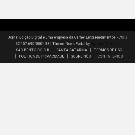
Jornal Edição Digital é uma empresa da Carher Empreendimentos - CNPJ
32.157.690/0001-83
|
Theme: News Portal by
Mystery Themes
.
SÃO BENTO DO SUL
SANTA CATARINA
TERMOS DE USO
POLÍTICA DE PRIVACIDADE
SOBRE NÓS
CONTATE-NOS