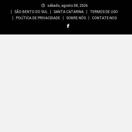
Skip
sábado, agosto 08, 2026
to
SÃO BENTO DO SUL
SANTA CATARINA
TERMOS DE USO
content
POLÍTICA DE PRIVACIDADE
SOBRE NÓS
CONTATE-NOS