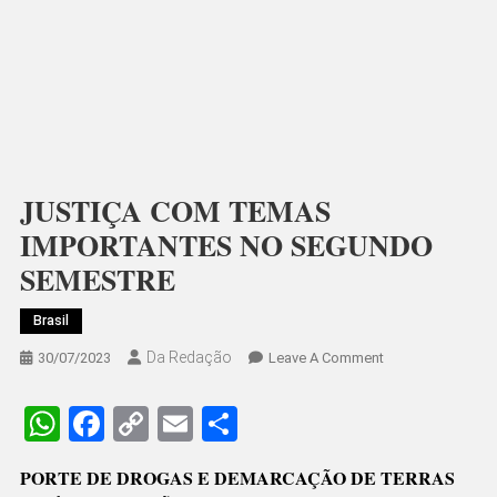
JUSTIÇA COM TEMAS
IMPORTANTES NO SEGUNDO
SEMESTRE
Brasil
Da Redação
On
30/07/2023
Leave A Comment
JUSTIÇA
COM
WhatsApp
Facebook
Copy
Email
Share
TEMAS
Link
IMPORTANTES
PORTE DE DROGAS E DEMARCAÇÃO DE TERRAS
NO