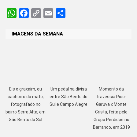
WhatsApp
Facebook
Copy
Email
Share
Link
IMAGENS DA SEMANA
Eis o graxaim, ou
Um pedal na divisa
Momento da
cachorro do mato,
entre São Bento do
travessia Pico-
fotografado no
Sul e Campo Alegre
Garuva x Monte
bairro Serra Alta, em
Crista, feita pelo
São Bento do Sul
Grupo Perdidos no
Barranco, em 2019