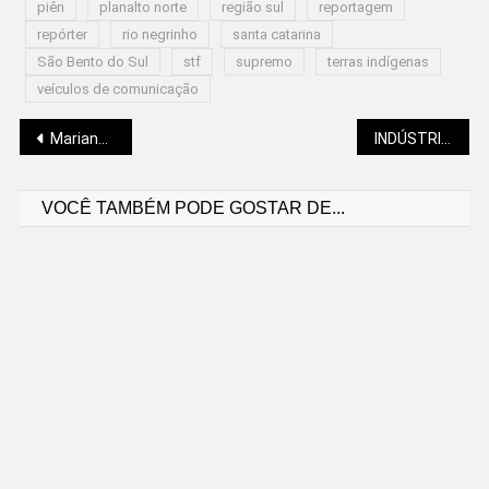
piên
planalto norte
região sul
reportagem
repórter
rio negrinho
santa catarina
São Bento do Sul
stf
supremo
terras indígenas
veículos de comunicação
Navegação
Mariano Soltys: O FEMINISMO DEVE MUITO À COMPANHEIRA DE SARTRE
INDÚSTRIA GERA QUASE METADE DOS EMPREGOS NO SEMESTRE
VOCÊ TAMBÉM PODE GOSTAR DE...
de
Post