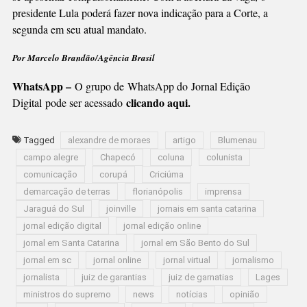
presidente Lula poderá fazer nova indicação para a Corte, a
segunda em seu atual mandato.
Por Marcelo Brandão/Agência Brasil
WhatsApp –
O grupo de WhatsApp do Jornal Edição
clicando aqui.
Digital pode ser acessado
Tagged
alexandre de moraes
artigo
Blumenau
campo alegre
Chapecó
coluna
colunista
comunicação
corupá
Criciúma
demarcação de terras
florianópolis
imprensa
Jaraguá do Sul
joinville
jornais em santa catarina
jornal edição digital
jornal edição online
jornal em Santa Catarina
jornal em São Bento do Sul
jornal em sc
jornal online
jornal virtual
jornalismo
jornalista
juiz de garantias
juiz de garnatias
Lages
ministros do supremo
news
notícias
opinião