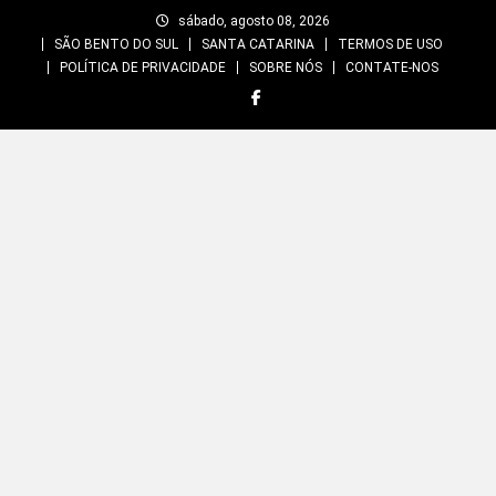
Skip
sábado, agosto 08, 2026
to
SÃO BENTO DO SUL
SANTA CATARINA
TERMOS DE USO
content
POLÍTICA DE PRIVACIDADE
SOBRE NÓS
CONTATE-NOS