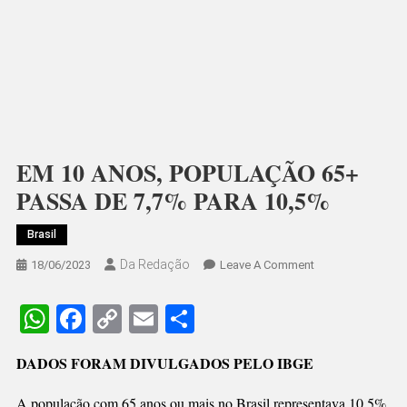
EM 10 ANOS, POPULAÇÃO 65+
PASSA DE 7,7% PARA 10,5%
Brasil
Da Redação
On
18/06/2023
Leave A Comment
EM
10
WhatsApp
Facebook
Copy
Email
Share
ANOS,
Link
POPULAÇÃO
DADOS FORAM DIVULGADOS PELO IBGE
65+
PASSA
A população com 65 anos ou mais no Brasil representava 10,5%