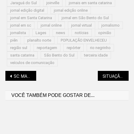
Jaraguá do Sul
joinville
jornais em santa catarina
jornal edição digital
jornal edição online
jornal em Santa Catarina
jornal em São Bento do Sul
jornal em sc
jornal online
jornal virtual
jornalismo
jornalista
Lages
news
notícias
opinião
piên
planalto norte
POPULAÇÃO ENVELHECEU
região sul
reportagem
repórter
rio negrinho
santa catarina
São Bento do Sul
terceira idade
veículos de comunicação
Navegação
SC: MARINHA RESGATA CINCO TRIPULANTES DE EMBARCAÇÃO QUE NAUFRAGOU
SITUAÇÃO DE EMERGÊNCIA EM SC DEVIDO À ALTA OCUPAÇÃO DE LEITOS
VOCÊ TAMBÉM PODE GOSTAR DE...
de
Post