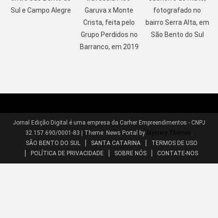
Sul e Campo Alegre
Garuva x Monte
fotografado no
Crista, feita pelo
bairro Serra Alta, em
Grupo Perdidos no
São Bento do Sul
Barranco, em 2019
Jornal Edição Digital é uma empresa da Carher Empreendimentos - CNPJ
32.157.690/0001-83
|
Theme: News Portal by
Mystery Themes
.
SÃO BENTO DO SUL
SANTA CATARINA
TERMOS DE USO
POLÍTICA DE PRIVACIDADE
SOBRE NÓS
CONTATE-NOS