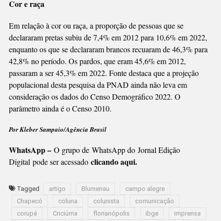
Cor e raça
Em relação à cor ou raça, a proporção de pessoas que se
declararam pretas subiu de 7,4% em 2012 para 10,6% em 2022,
enquanto os que se declararam brancos recuaram de 46,3% para
42,8% no período. Os pardos, que eram 45,6% em 2012,
passaram a ser 45,3% em 2022. Fonte destaca que a projeção
populacional desta pesquisa da PNAD ainda não leva em
consideração os dados do Censo Demográfico 2022. O
parâmetro ainda é o Censo 2010.
Por Kleber Sampaio/Agência Brasil
WhatsApp –
O grupo de WhatsApp do Jornal Edição
clicando aqui.
Digital pode ser acessado
Tagged
artigo
Blumenau
campo alegre
Chapecó
coluna
colunista
comunicação
corupá
Criciúma
florianópolis
ibge
imprensa