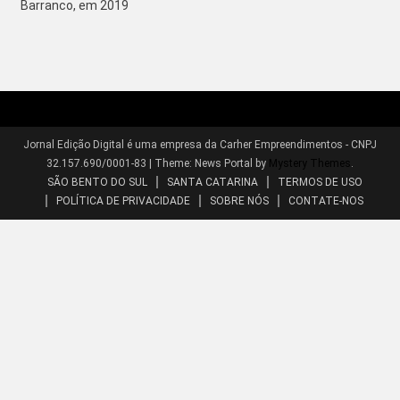
Barranco, em 2019
Jornal Edição Digital é uma empresa da Carher Empreendimentos - CNPJ
32.157.690/0001-83
|
Theme: News Portal by
Mystery Themes
.
SÃO BENTO DO SUL
SANTA CATARINA
TERMOS DE USO
POLÍTICA DE PRIVACIDADE
SOBRE NÓS
CONTATE-NOS