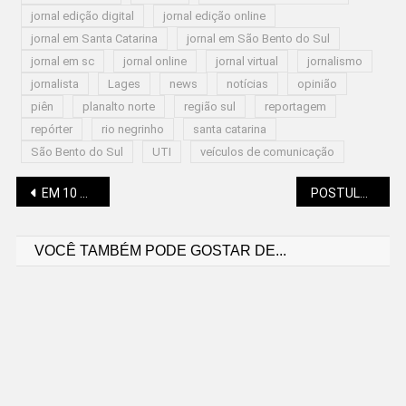
jornal edição digital
jornal edição online
jornal em Santa Catarina
jornal em São Bento do Sul
jornal em sc
jornal online
jornal virtual
jornalismo
jornalista
Lages
news
notícias
opinião
piên
planalto norte
região sul
reportagem
repórter
rio negrinho
santa catarina
São Bento do Sul
UTI
veículos de comunicação
Navegação
EM 10 ANOS, POPULAÇÃO 65+ PASSA DE 7,7% PARA 10,5%
POSTULANTES AO CONSELHO TUTELAR VÃO PASSAR POR CAPACITAÇÃO
VOCÊ TAMBÉM PODE GOSTAR DE...
de
Post