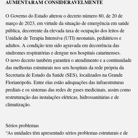
AUMENTARAM CONSIDERAVELMENTE
DEVIDO
À
O Governo do Estado alterou o decreto número 80, de 20 de
ALTA
março de 2023, em virtude da situação de emergência em saúde
OCUPAÇÃO
pública, decorrente da elevada taxa de ocupação dos leitos de
DE
Unidade de Terapia Intensiva (UTI) neonatais, pediátricos e
LEITOS
adultos. A condição tem sido agravada em decorrência das
síndromes respiratórias e dengue nos hospitais catarinenses.
O novo decreto também garantirá o atendimento e a continuidade
das melhorias estruturais nos seis hospitais da rede própria da
Secretaria de Estado da Saúde (SES), localizados na Grande
Florianópolis. Entre elas estão adequações das infraestruturas
prediais e os sistemas das redes de gases medicinais, assim como
restruturação das instalações elétricas, hidrossanitárias e de
climatização.
Sérios problemas
“As unidades têm apresentado sérios problemas estruturais e de