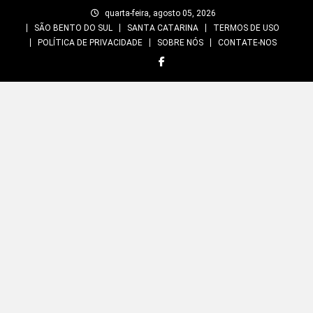
Skip
quarta-feira, agosto 05, 2026
to
SÃO BENTO DO SUL
SANTA CATARINA
TERMOS DE USO
content
POLÍTICA DE PRIVACIDADE
SOBRE NÓS
CONTATE-NOS