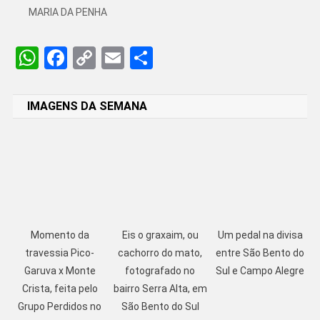
MARIA DA PENHA
WhatsApp
Facebook
Copy
Email
Share
Link
IMAGENS DA SEMANA
Momento da
Eis o graxaim, ou
Um pedal na divisa
travessia Pico-
cachorro do mato,
entre São Bento do
Garuva x Monte
fotografado no
Sul e Campo Alegre
Crista, feita pelo
bairro Serra Alta, em
Grupo Perdidos no
São Bento do Sul