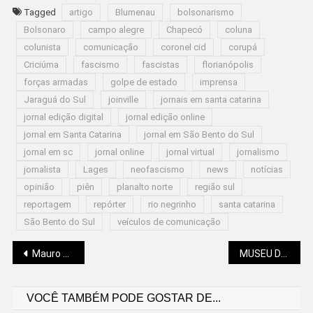
Tagged
artigo
Blumenau
bolsonarismo
Bolsonaro
campo alegre
Chapecó
coluna
colunista
comunicação
coronel cid
corupá
Criciúma
fascismo
fascistas
florianópolis
forças armadas
golpe de estado
imprensa
Jaraguá do Sul
joinville
jornais em santa catarina
jornal edição digital
jornal edição online
jornal em Santa Catarina
jornal em São Bento do Sul
jornal em sc
jornal online
jornal virtual
jornalismo
jornalista
Lages
neofascismo
news
notícias
opinião
piên
planalto norte
região sul
reportagem
repórter
rio negrinho
santa catarina
São Bento do Sul
veículos de comunicação
Navegação
Mauro Stiegler: SAÚDE MENTAL: E A SUA?
MUSEU DA MÚSICA ABERTO NESTE FIM DE SEMANA
VOCÊ TAMBÉM PODE GOSTAR DE...