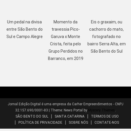
Um pedal na divisa
Momento da
Eis o graxaim, ou
entre São Bento do
travessia Pico-
cachorro do mato,
Sul e Campo Alegre
Garuva x Monte
fotografado no
Crista, feita pelo
bairro Serra Alta, em
Grupo Perdidos no
São Bento do Sul
Barranco, em 2019
Jornal Edição Digital é uma empresa da Carher Empreendimentos - CNPJ
32.157.690/0001-83
|
Theme: News Portal by
Mystery Themes
.
SÃO BENTO DO SUL
SANTA CATARINA
TERMOS DE USO
POLÍTICA DE PRIVACIDADE
SOBRE NÓS
CONTATE-NOS