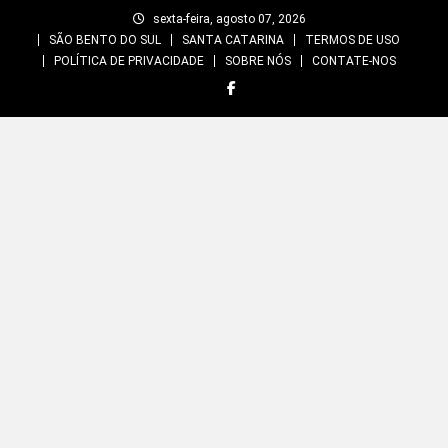
Skip
sexta-feira, agosto 07, 2026
to
SÃO BENTO DO SUL
SANTA CATARINA
TERMOS DE USO
content
POLÍTICA DE PRIVACIDADE
SOBRE NÓS
CONTATE-NOS