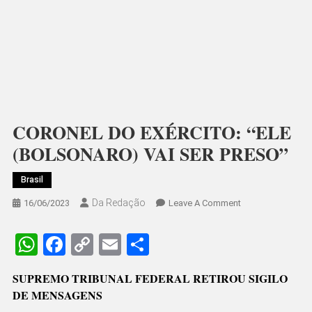
CORONEL DO EXÉRCITO: “ELE
(BOLSONARO) VAI SER PRESO”
Brasil
Da Redação
On
16/06/2023
Leave A Comment
CORONEL
DO
WhatsApp
Facebook
Copy
Email
Share
EXÉRCITO:
Link
“ELE
SUPREMO TRIBUNAL FEDERAL RETIROU SIGILO
(BOLSONARO)
DE MENSAGENS
VAI