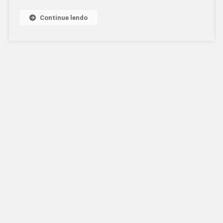
OS
“FASCI”
Continue lendo
DE
TRUMP