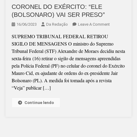
CORONEL DO EXÉRCITO: “ELE
(BOLSONARO) VAI SER PRESO”
On
16/06/2023
Da Redação
Leave A Comment
CORONEL
SUPREMO TRIBUNAL FEDERAL RETIROU
DO
SIGILO DE MENSAGENS O ministro do Supremo
EXÉRCITO:
Tribunal Federal (STF) Alexandre de Moraes decidiu nesta
“ELE
sexta-feira (16) retirar o sigilo de mensagens apreendidas
(BOLSONARO)
pela Polícia Federal (PF) no celular do coronel do Exército
VAI
Mauro Cid, ex-ajudante de ordens do ex-presidente Jair
SER
Bolsonaro (PL). A medida foi tomada após a revista
PRESO”
“Veja” publicar […]
Continue lendo