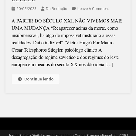
On
20/05/2023
Da Redação
Leave A Comment
(Coluna)
A PARTIR DO SÉCULO XXI, NÃO VIVEMOS MAIS
MUTAÇÃO:
UMA MUDANÇA “Reaparecer acima da morte, como
A
insubmersível, há algo de impossível misturado a essas
REVOLUÇÃO
realidades. Daí o indizível” (Victor Hugo) Por Mauro
DO
Cesar Telesphoros Stiegler, psicólogo clínico A
SÉCULO
desagregação do regime soviético e dos regimes do leste
europeu em meados do século XX nos dão ideia […]
Continue lendo
Jornal Edição Digital é uma empresa da Carher Empreendimentos - CNPJ