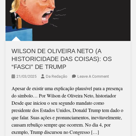
WILSON DE OLIVEIRA NETO (A
HISTORICIDADE DAS COISAS): OS
“FASCI” DE TRUMP
On
21/03/2025
Da Redação
Leave A Comment
WILSON
Apesar de existir uma explicação plausível para a presença
DE
do símbolo… Por Wilson de Oliveira Neto, historiador
OLIVEIRA
Desde que iniciou o seu segundo mandato como
NETO
presidente dos Estados Unidos, Donald Trump tem dado o
(A
que falar. Suas ações e pronunciamentos, inevitavelmente,
HISTORICIDAD
causam rebuliço sempre que ocorrem. No dia 4, por
DAS
exemplo, Trump discursou no Congresso […]
COISAS):