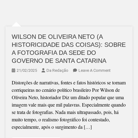
WILSON DE OLIVEIRA NETO (A
HISTORICIDADE DAS COISAS): SOBRE
A FOTOGRAFIA DA SEDE DO
GOVERNO DE SANTA CATARINA
On
21/02/2025
Da Redação
Leave A Comment
WILSON
Distorções de narrativas, fontes e fatos históricos se tornam
DE
corriqueiras no cenário político brasileiro Por Wilson de
OLIVEIRA
Oliveira Neto, historiador Diz um ditado popular que uma
NETO
imagem vale mais que mil palavras. Especialmente quando
(A
se trata de fotografias. Nada mais ultrapassado, pois, há
HISTORICIDAD
muito tempo, o realismo fotográfico foi contestado,
DAS
especialmente, após o surgimento da […]
COISAS):
SOBRE