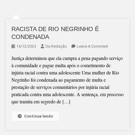
RACISTA DE RIO NEGRINHO É
CONDENADA
On
14/12/2023
Da Redação
Leave A Comment
RACISTA
Justiça determinou que ela cumpra a pena pagando serviço
DE
à comunidade e pague multa após o cometimento de
RIO
injúria racial contra uma adolescente Uma mulher de Rio
NEGRINHO
Negrinho foi condenada ao pagamento de multa e
É
prestação de serviços comunitários por injúria racial
CONDENADA
praticada contra uma adolescente. A sentença, em processo
que tramita em segredo de […]
Continue lendo