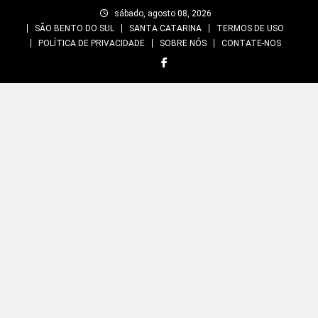
Skip
sábado, agosto 08, 2026
to
SÃO BENTO DO SUL
SANTA CATARINA
TERMOS DE USO
content
POLÍTICA DE PRIVACIDADE
SOBRE NÓS
CONTATE-NOS