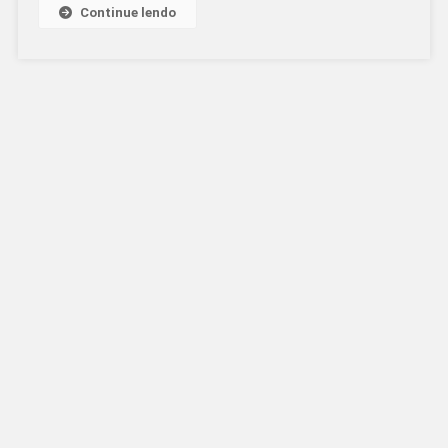
A
Continue lendo
FOTOGRAFIA
DA
SEDE
DO
GOVERNO
DE
SANTA
CATARINA