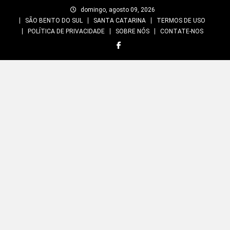
Skip
domingo, agosto 09, 2026
to
SÃO BENTO DO SUL
SANTA CATARINA
TERMOS DE USO
content
POLÍTICA DE PRIVACIDADE
SOBRE NÓS
CONTATE-NOS