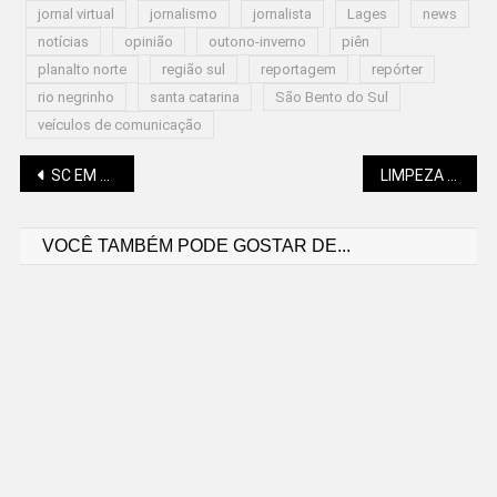
jornal virtual
jornalismo
jornalista
Lages
news
notícias
opinião
outono-inverno
piên
planalto norte
região sul
reportagem
repórter
rio negrinho
santa catarina
São Bento do Sul
veículos de comunicação
Navegação
SC EM 5º NO RANKING DE GERAÇÃO DE ENERGIA SOLAR
LIMPEZA PÚBLICA COM PRODUTO DIFERENCIADO
VOCÊ TAMBÉM PODE GOSTAR DE...
de
Post