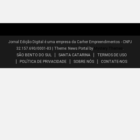
Jornal Edição Digital é uma empresa da Carher Empreendimentos - CNPJ
32.157.690/0001-83
|
Theme: News Portal by
Mystery Themes
.
SÃO BENTO DO SUL
SANTA CATARINA
TERMOS DE USO
POLÍTICA DE PRIVACIDADE
SOBRE NÓS
CONTATE-NOS