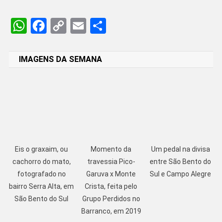
WhatsApp
Facebook
Copy
Email
Share
Link
IMAGENS DA SEMANA
Eis o graxaim, ou
Momento da
Um pedal na divisa
cachorro do mato,
travessia Pico-
entre São Bento do
fotografado no
Garuva x Monte
Sul e Campo Alegre
bairro Serra Alta, em
Crista, feita pelo
São Bento do Sul
Grupo Perdidos no
Barranco, em 2019