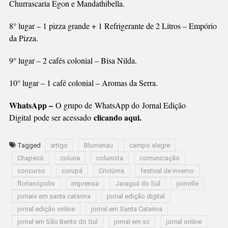
Churrascaria Egon e Mandathibella.
8° lugar – 1 pizza grande + 1 Refrigerante de 2 Litros – Empório
da Pizza.
9° lugar – 2 cafés colonial – Bisa Nilda.
10° lugar – 1 café colonial – Aromas da Serra.
WhatsApp –
O grupo de WhatsApp do Jornal Edição
clicando aqui.
Digital pode ser acessado
Tagged
artigo
Blumenau
campo alegre
Chapecó
coluna
colunista
comunicação
concurso
corupá
Criciúma
festival de inverno
florianópolis
imprensa
Jaraguá do Sul
joinville
jornais em santa catarina
jornal edição digital
jornal edição online
jornal em Santa Catarina
jornal em São Bento do Sul
jornal em sc
jornal online