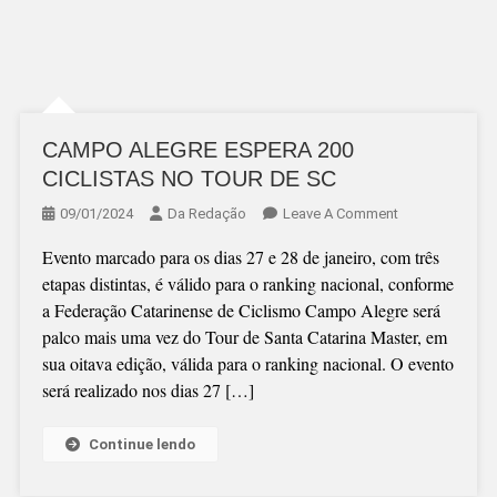
CAMPO ALEGRE ESPERA 200
CICLISTAS NO TOUR DE SC
On
09/01/2024
Da Redação
Leave A Comment
CAMPO
Evento marcado para os dias 27 e 28 de janeiro, com três
ALEGRE
etapas distintas, é válido para o ranking nacional, conforme
ESPERA
a Federação Catarinense de Ciclismo Campo Alegre será
200
palco mais uma vez do Tour de Santa Catarina Master, em
CICLISTAS
sua oitava edição, válida para o ranking nacional. O evento
NO
será realizado nos dias 27 […]
TOUR
DE
SC
Continue lendo