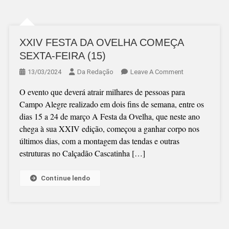
XXIV FESTA DA OVELHA COMEÇA
SEXTA-FEIRA (15)
On
13/03/2024
Da Redação
Leave A Comment
XXIV
O evento que deverá atrair milhares de pessoas para
FESTA
Campo Alegre realizado em dois fins de semana, entre os
DA
dias 15 a 24 de março A Festa da Ovelha, que neste ano
OVELHA
chega à sua XXIV edição, começou a ganhar corpo nos
COMEÇA
últimos dias, com a montagem das tendas e outras
SEXTA-
estruturas no Calçadão Cascatinha […]
FEIRA
(15)
Continue lendo