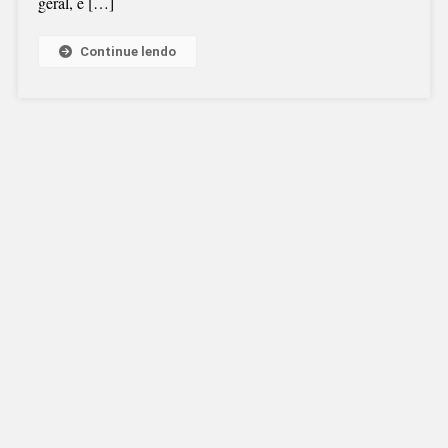
geral, é […]
PALESTRA
EM
CAMPO
Continue lendo
ALEGRE