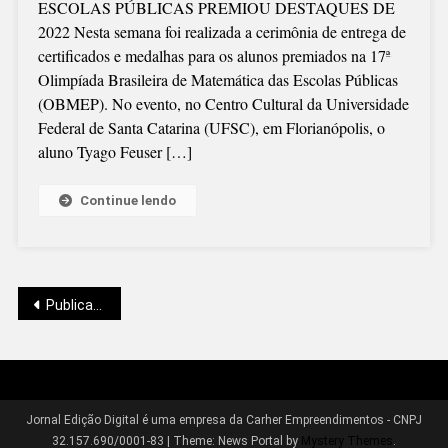
ESCOLAS PÚBLICAS PREMIOU DESTAQUES DE
DE
2022 Nesta semana foi realizada a cerimônia de entrega de
CAMPO
certificados e medalhas para os alunos premiados na 17ª
ALEGRE
Olimpíada Brasileira de Matemática das Escolas Públicas
RECEBE
(OBMEP). No evento, no Centro Cultural da Universidade
MEDALHA
Federal de Santa Catarina (UFSC), em Florianópolis, o
DE
aluno Tyago Feuser […]
BRONZE
Continue lendo
Navegação
Publicações mais antigas
por
Jornal Edição Digital é uma empresa da Carher Empreendimentos - CNPJ
32.157.690/0001-83
|
Theme: News Portal by
Mystery Themes
.