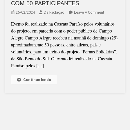
COM 50 PARTICIPANTES
On
26/02/2024
Da Redação
Leave A Comment
“PERNAS
Evento foi realizado na Cascata Paraíso pelos voluntários
SOLIDÁRIAS”
do projeto, em parceria com o poder público de Campo
TEVE
Alegre Campo Alegre recebeu na manhã de domingo (25)
TREINO
aproximadamente 50 pessoas, entre atletas, pais e
COM
voluntários, para um treino do projeto “Pernas Solidárias”,
50
de São Bento do Sul. O evento foi realizado na Cascata
PARTICIPANTE
Paraíso pelos […]
Continue lendo