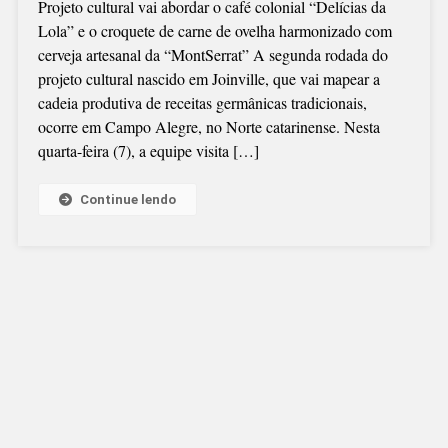
Projeto cultural vai abordar o café colonial “Delícias da
IDENTITÁRIA”
Lola” e o croquete de carne de ovelha harmonizado com
EM
cerveja artesanal da “MontSerrat” A segunda rodada do
CAMPO
projeto cultural nascido em Joinville, que vai mapear a
ALEGRE,
cadeia produtiva de receitas germânicas tradicionais,
NESTA
ocorre em Campo Alegre, no Norte catarinense. Nesta
QUARTA
quarta-feira (7), a equipe visita […]
(7)
Continue lendo