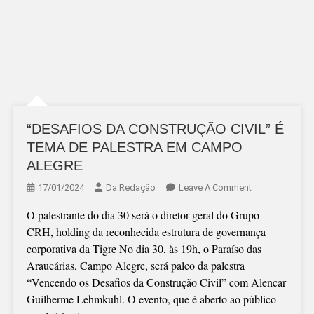
“DESAFIOS DA CONSTRUÇÃO CIVIL” É
TEMA DE PALESTRA EM CAMPO
ALEGRE
On
17/01/2024
Da Redação
Leave A Comment
“DESAFIOS
O palestrante do dia 30 será o diretor geral do Grupo
DA
CRH, holding da reconhecida estrutura de governança
CONSTRUÇÃO
corporativa da Tigre No dia 30, às 19h, o Paraíso das
CIVIL”
Araucárias, Campo Alegre, será palco da palestra
É
“Vencendo os Desafios da Construção Civil” com Alencar
TEMA
Guilherme Lehmkuhl. O evento, que é aberto ao público
DE