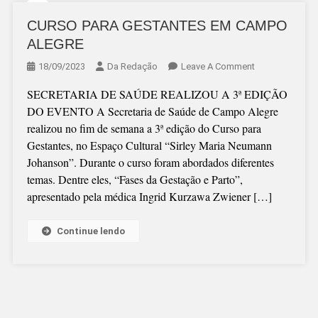
CURSO PARA GESTANTES EM CAMPO
ALEGRE
On
18/09/2023
Da Redação
Leave A Comment
CURSO
SECRETARIA DE SAÚDE REALIZOU A 3ª EDIÇÃO
PARA
DO EVENTO A Secretaria de Saúde de Campo Alegre
GESTANTES
realizou no fim de semana a 3ª edição do Curso para
EM
Gestantes, no Espaço Cultural “Sirley Maria Neumann
CAMPO
Johanson”. Durante o curso foram abordados diferentes
ALEGRE
temas. Dentre eles, “Fases da Gestação e Parto”,
apresentado pela médica Ingrid Kurzawa Zwiener […]
Continue lendo