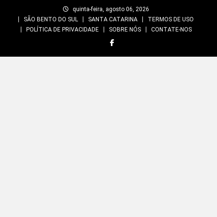
Skip
quinta-feira, agosto 06, 2026
to
SÃO BENTO DO SUL
SANTA CATARINA
TERMOS DE USO
content
POLÍTICA DE PRIVACIDADE
SOBRE NÓS
CONTATE-NOS