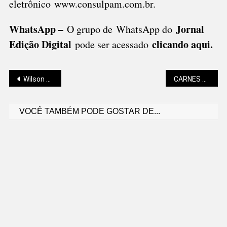
eletrônico
www.consulpam.com.br
.
WhatsApp –
Jornal
O grupo de WhatsApp do
Edição Digital
clicando aqui.
pode ser acessado
Navegação
Wilson de Oliveira Neto: SÃO BENTO DO SUL E A IMIGRAÇÃO NO BRASIL
CARNES FICAM MAIS BARATAS EM SÃO BENTO DO SUL
VOCÊ TAMBÉM PODE GOSTAR DE...
de
Post