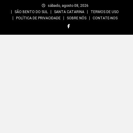
Skip
sábado, agosto 08, 2026
to
SÃO BENTO DO SUL
SANTA CATARINA
TERMOS DE USO
content
POLÍTICA DE PRIVACIDADE
SOBRE NÓS
CONTATE-NOS