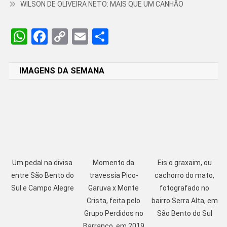
WILSON DE OLIVEIRA NETO: MAIS QUE UM CANHÃO
WhatsApp
Facebook
Copy
Email
Share
Link
IMAGENS DA SEMANA
Um pedal na divisa
Momento da
Eis o graxaim, ou
entre São Bento do
travessia Pico-
cachorro do mato,
Sul e Campo Alegre
Garuva x Monte
fotografado no
Crista, feita pelo
bairro Serra Alta, em
Grupo Perdidos no
São Bento do Sul
Barranco, em 2019