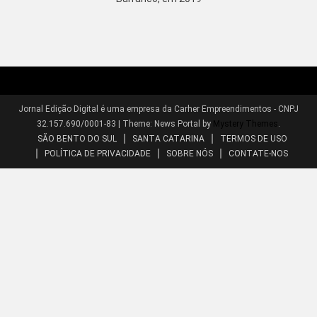
Jornal Edição Digital é uma empresa da Carher Empreendimentos - CNPJ
32.157.690/0001-83
|
Theme: News Portal by
Mystery Themes
.
SÃO BENTO DO SUL
SANTA CATARINA
TERMOS DE USO
POLÍTICA DE PRIVACIDADE
SOBRE NÓS
CONTATE-NOS