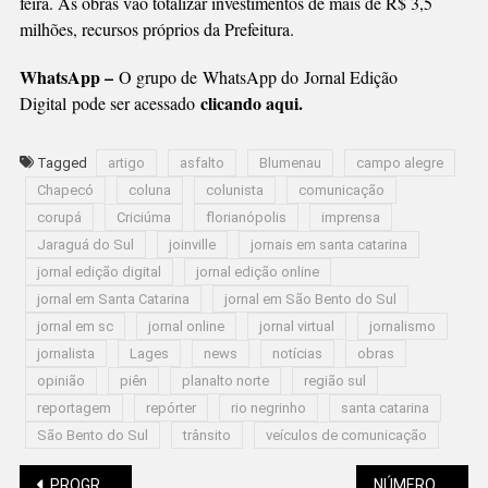
feira. As obras vão totalizar investimentos de mais de R$ 3,5
milhões, recursos próprios da Prefeitura.
WhatsApp –
O grupo de WhatsApp do Jornal Edição
clicando aqui.
Digital pode ser acessado
Tagged
artigo
asfalto
Blumenau
campo alegre
Chapecó
coluna
colunista
comunicação
corupá
Criciúma
florianópolis
imprensa
Jaraguá do Sul
joinville
jornais em santa catarina
jornal edição digital
jornal edição online
jornal em Santa Catarina
jornal em São Bento do Sul
jornal em sc
jornal online
jornal virtual
jornalismo
jornalista
Lages
news
notícias
obras
opinião
piên
planalto norte
região sul
reportagem
repórter
rio negrinho
santa catarina
São Bento do Sul
trânsito
veículos de comunicação
PROGRAMA DE ESCOLAS CÍVICO-MILITARES SERÁ ENCERRADO
NÚMERO DE TROTES PARA O SAMU AUMENTA