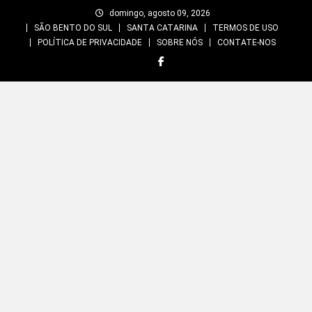
Skip
domingo, agosto 09, 2026
to
SÃO BENTO DO SUL
SANTA CATARINA
TERMOS DE USO
content
POLÍTICA DE PRIVACIDADE
SOBRE NÓS
CONTATE-NOS