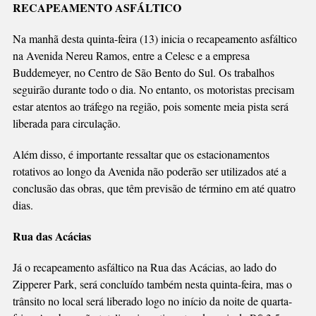
RECAPEAMENTO ASFÁLTICO
NESTA
QUINTA-
Na manhã desta quinta-feira (13) inicia o recapeamento asfáltico
FEIRA
na Avenida Nereu Ramos, entre a Celesc e a empresa
(13)
Buddemeyer, no Centro de São Bento do Sul. Os trabalhos
seguirão durante todo o dia. No entanto, os motoristas precisam
estar atentos ao tráfego na região, pois somente meia pista será
liberada para circulação.
Além disso, é importante ressaltar que os estacionamentos
rotativos ao longo da Avenida não poderão ser utilizados até a
conclusão das obras, que têm previsão de término em até quatro
dias.
Rua das Acácias
Já o recapeamento asfáltico na Rua das Acácias, ao lado do
Zipperer Park, será concluído também nesta quinta-feira, mas o
trânsito no local será liberado logo no início da noite de quarta-