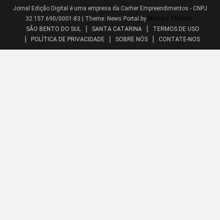
Jornal Edição Digital é uma empresa da Carher Empreendimentos - CNPJ
32.157.690/0001-83
|
Theme: News Portal by
Mystery Themes
.
SÃO BENTO DO SUL
SANTA CATARINA
TERMOS DE USO
POLÍTICA DE PRIVACIDADE
SOBRE NÓS
CONTATE-NOS