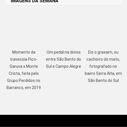
IMAGENS DA SEMANA
Momento da
Um pedal na divisa
Eis o graxaim, ou
travessia Pico-
entre São Bento do
cachorro do mato,
Garuva x Monte
Sul e Campo Alegre
fotografado no
Crista, feita pelo
bairro Serra Alta, em
Grupo Perdidos no
São Bento do Sul
Barranco, em 2019