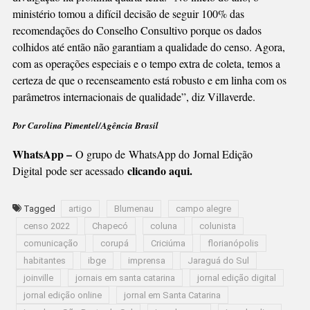
ministério tomou a difícil decisão de seguir 100% das
recomendações do Conselho Consultivo porque os dados
colhidos até então não garantiam a qualidade do censo. Agora,
com as operações especiais e o tempo extra de coleta, temos a
certeza de que o recenseamento está robusto e em linha com os
parâmetros internacionais de qualidade”, diz Villaverde.
Por Carolina Pimentel/Agência Brasil
WhatsApp –
O grupo de WhatsApp do Jornal Edição
clicando aqui.
Digital pode ser acessado
Tagged
artigo
Blumenau
campo alegre
censo 2022
Chapecó
coluna
colunista
comunicação
corupá
Criciúma
florianópolis
habitantes
ibge
imprensa
Jaraguá do Sul
joinville
jornais em santa catarina
jornal edição digital
jornal edição online
jornal em Santa Catarina