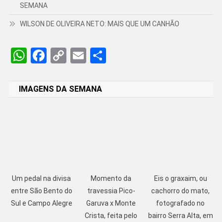
SEMANA
WILSON DE OLIVEIRA NETO: MAIS QUE UM CANHÃO
WhatsApp
Facebook
Copy
Email
Share
Link
IMAGENS DA SEMANA
Um pedal na divisa
Momento da
Eis o graxaim, ou
entre São Bento do
travessia Pico-
cachorro do mato,
Sul e Campo Alegre
Garuva x Monte
fotografado no
Crista, feita pelo
bairro Serra Alta, em