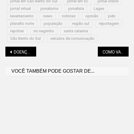
jornal em São Bento do Sul
jornal em sc
jornal online
jornal virtual
jornalismo
jornalista
Lages
levantamento
news
notícias
opinião
piên
planalto norte
população
região sul
reportagem
repórter
rio negrinho
santa catarina
São Bento do Sul
veículos de comunicação
Navegação
DOENÇAS RESPIRATÓRIAS: PREVENÇÃO É MAIS IMPORTANTE AINDA NO INVERNO
COMO VAI FICAR O TEMPO?
VOCÊ TAMBÉM PODE GOSTAR DE...
de
Post