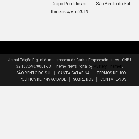
Grupo Perdidos no
São Bento do Sul
Barranco, em 2019
Jornal Edição Digital é uma empresa da Carher Empreendimentos - CNPJ
32.157.690/0001-83
|
Theme: News Portal by
Mystery Themes
.
SÃO BENTO DO SUL
SANTA CATARINA
TERMOS DE USO
POLÍTICA DE PRIVACIDADE
SOBRE NÓS
CONTATE-NOS