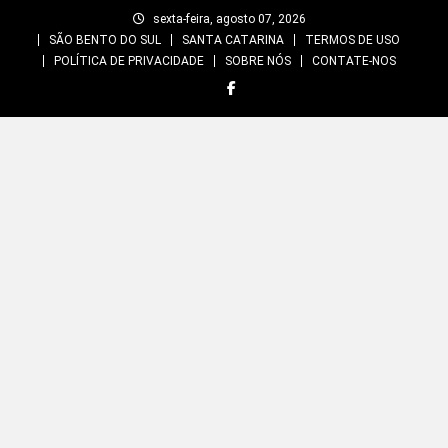
Skip
sexta-feira, agosto 07, 2026
to
SÃO BENTO DO SUL
SANTA CATARINA
TERMOS DE USO
content
POLÍTICA DE PRIVACIDADE
SOBRE NÓS
CONTATE-NOS