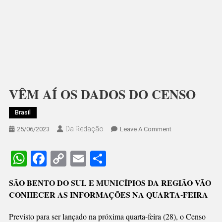
VÊM AÍ OS DADOS DO CENSO
Brasil
Da Redação
On
25/06/2023
Leave A Comment
VÊM
AÍ
WhatsApp
Facebook
Copy
Email
Share
OS
Link
DADOS
SÃO BENTO DO SUL E MUNICÍPIOS DA REGIÃO VÃO
DO
CONHECER AS INFORMAÇÕES NA QUARTA-FEIRA
CENSO
Previsto para ser lançado na próxima quarta-feira (28), o Censo