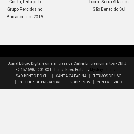
Crista, feita pelo
bairro Serra Alta, em
Grupo Perdidos no
São Bento do Sul
Barranco, em 2019
Jornal Edição Digital é uma empresa da Carher Empreendimentos - CNPJ
32.157.690/0001-83
|
Theme: News Portal by
Mystery Themes
.
SÃO BENTO DO SUL
SANTA CATARINA
TERMOS DE USO
POLÍTICA DE PRIVACIDADE
SOBRE NÓS
CONTATE-NOS