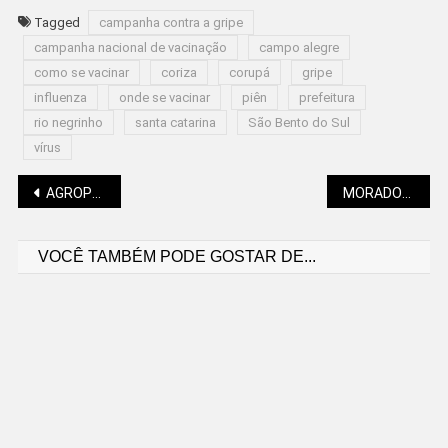
Tagged
campanha contra a gripe
campanha nacional de vacinação
campo alegre
como se vacinar
coriza
corupá
gripe
influenza
onde se vacinar
piên
prefeitura
rio negrinho
santa catarina
São Bento do Sul
vírus
Navegação
AGROPECUÁRIA TEM ALTA DE 21,6% NO PRIMEIRO TRIMESTRE
MORADORA DA REGIÃO DENUNCIADA POR INJÚRIA RACIAL
VOCÊ TAMBÉM PODE GOSTAR DE...
de
Post