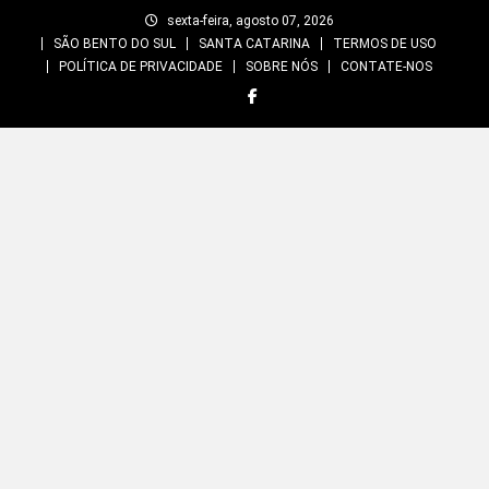
Skip
sexta-feira, agosto 07, 2026
to
SÃO BENTO DO SUL
SANTA CATARINA
TERMOS DE USO
content
POLÍTICA DE PRIVACIDADE
SOBRE NÓS
CONTATE-NOS