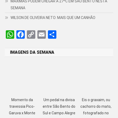
MÁXIMAS PODEM CHEGAR A 27ºC EM SÃO BENTO NESTA
SEMANA
WILSON DE OLIVEIRA NETO: MAIS QUE UM CANHÃO
WhatsApp
Facebook
Copy
Email
Share
Link
IMAGENS DA SEMANA
Momento da
Um pedal na divisa
Eis o graxaim, ou
travessia Pico-
entre São Bento do
cachorro do mato,
Garuva x Monte
Sul e Campo Alegre
fotografado no