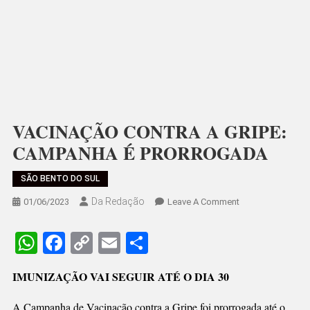
VACINAÇÃO CONTRA A GRIPE:
CAMPANHA É PRORROGADA
SÃO BENTO DO SUL
Da Redação
On
01/06/2023
Leave A Comment
VACINAÇÃO
CONTRA
WhatsApp
Facebook
Copy
Email
Share
A
Link
GRIPE:
IMUNIZAÇÃO VAI SEGUIR ATÉ O DIA 30
CAMPANHA
É
A Campanha de Vacinação contra a Gripe foi prorrogada até o