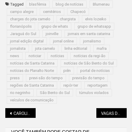
Tagged
blasfêmia
blog de notícias
Blumenau
campo alegre
cemitérios
Chapecó
charges do jota camelo
chargista
elvis lozeiko
florianópolis
grupo de whats
grupo de whatsapp
Jaraguá do Sul
joinville
jornais em santa catarina
jornal edição digital
jornal online
jornalismo
jornalista
jota camelo
linha editorial
mafra
news
noticiar
notícias
notícias da regi-ão
notícias de Santa Catarina
notícias de São Bento do Sul
notícias do Planalto Norte
piên
portal de notícias
press
previ-são do tempo
previsão do tempo
regiões de Santa Catarina
repór-ter
reportagem
rio negrinho
São Bento do Sul
túmulos violados
veículos de comunicação
Navegação
CAROLINA CRISTOFOLINI (VETERINANDO): TELEMEDICINA COMO INOVAÇÃO VETERINÁRIA
VAGAS DE TRABALHO EM SÃO BENTO SÃO ANUNCIADAS