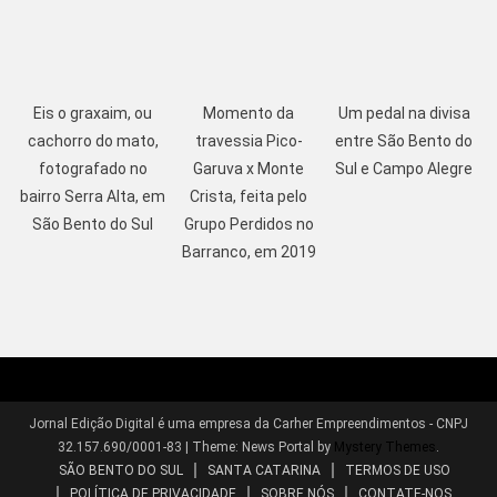
Eis o graxaim, ou
Momento da
Um pedal na divisa
cachorro do mato,
travessia Pico-
entre São Bento do
fotografado no
Garuva x Monte
Sul e Campo Alegre
bairro Serra Alta, em
Crista, feita pelo
São Bento do Sul
Grupo Perdidos no
Barranco, em 2019
Jornal Edição Digital é uma empresa da Carher Empreendimentos - CNPJ
32.157.690/0001-83
|
Theme: News Portal by
Mystery Themes
.
SÃO BENTO DO SUL
SANTA CATARINA
TERMOS DE USO
POLÍTICA DE PRIVACIDADE
SOBRE NÓS
CONTATE-NOS