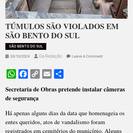
TÚMULOS SÃO VIOLADOS EM
SÃO BENTO DO SUL
SÃO BENTO DO SUL
Da Redação
On
30/10/2024
Leave A Comment
TÚMULOS
SÃO
WhatsApp
Facebook
Copy
Email
Share
VIOLADOS
Link
EM
Secretaria de Obras pretende instalar câmeras
SÃO
de segurança
BENTO
DO
SUL
Há apenas alguns dias da data que homenageia os
entes queridos, atos de vandalismo foram
registrados em cemitérios do município. Alguns