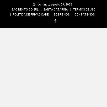
Skip
domingo, agosto 09, 2026
to
SÃO BENTO DO SUL
SANTA CATARINA
TERMOS DE USO
content
POLÍTICA DE PRIVACIDADE
SOBRE NÓS
CONTATE-NOS