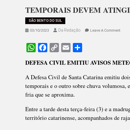
TEMPORAIS DEVEM ATINGI
SÃO BENTO DO SUL
Da Redação
On
03/10/2023
Leave A Comment
TEMP
DEVE
WhatsApp
Facebook
Copy
Email
Share
ATIN
Link
SÃO
DEFESA CIVIL EMITIU AVISOS ME
BENT
E
A Defesa Civil de Santa Catarina emitiu doi
REGI
temporais e o outro sobre chuva volumosa, 
fria que se aproxima.
Entre a tarde desta terça-feira (3) e a madr
território catarinense, acompanhados de raja