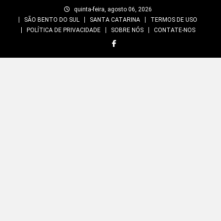
Skip
quinta-feira, agosto 06, 2026
to
SÃO BENTO DO SUL
SANTA CATARINA
TERMOS DE USO
content
POLÍTICA DE PRIVACIDADE
SOBRE NÓS
CONTATE-NOS