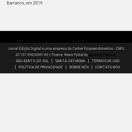
Barranco, em 2019
Jornal Edição Digital é uma empresa da Carher Empreendimentos - CNPJ
32.157.690/0001-83
|
Theme: News Portal by
Mystery Themes
.
SÃO BENTO DO SUL
SANTA CATARINA
TERMOS DE USO
POLÍTICA DE PRIVACIDADE
SOBRE NÓS
CONTATE-NOS