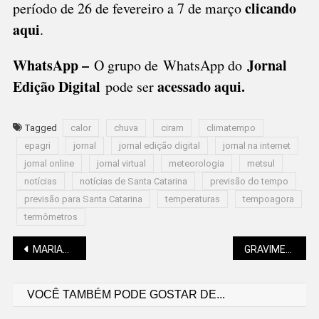
clicando
período de 26 de fevereiro a 7 de março
aqui
.
WhatsApp –
Jornal
O grupo de WhatsApp do
Edição Digital
acessado aqui
.
pode ser
Tagged
calor
chuva
ciram
climatempo
epagri
jornal
jornal edição digital
jornal na internet
jornal online
jornal virtual
meteorologia
metsul
notícias
notícias de Santa Catarina
previsão do tempo
previsão para Santa Catarina
temperaturas
tempoagora
termômetros
Navegação
MARIANO SOLTYS: FILME “O HOMEM DE PALHA”, NOVELA E ILHA SECRETA
GRAVIMETRIA REVELA DESAFIO NA SEPARAÇÃO DE RESÍDUOS EM SÃO BENTO
VOCÊ TAMBÉM PODE GOSTAR DE...
de