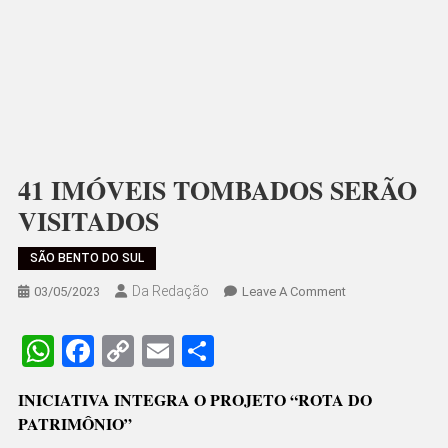
41 IMÓVEIS TOMBADOS SERÃO
VISITADOS
SÃO BENTO DO SUL
Da Redação
On
03/05/2023
Leave A Comment
41
IMÓVEIS
WhatsApp
Facebook
Copy
Email
Share
TOMBADOS
Link
SERÃO
INICIATIVA INTEGRA O PROJETO “ROTA DO
VISITADOS
PATRIMÔNIO”