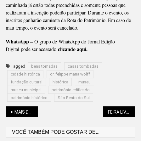
caminhada já estão todas preenchidas e somente pessoas que
realizaram a inscrição poderão participar. Durante o evento, os
inscritos ganharão camiseta da Rota do Patrimônio. Em caso de
mau tempo, o evento será cancelado.
WhatsApp –
O grupo de WhatsApp do Jornal Edição
clicando aqui.
Digital pode ser acessado
Tagged
bens tomadas
casas tombadas
cidade histórica
dr. felippe maria wolff
fundação cultural
histórica
museu
museu municipal
patrimônio edificado
patrimônio histórico
São Bento do Sul
Navegação
MAIS DE 500 VAGAS DE EMPREGO NA REGIÃO
FEIRA LIVRE ESTÁ DE CASA (E CARA) NOVA
VOCÊ TAMBÉM PODE GOSTAR DE...