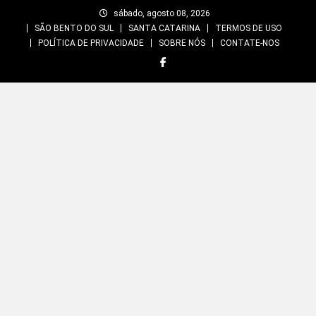
Skip
sábado, agosto 08, 2026
to
SÃO BENTO DO SUL
SANTA CATARINA
TERMOS DE USO
content
POLÍTICA DE PRIVACIDADE
SOBRE NÓS
CONTATE-NOS