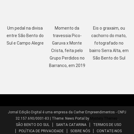
Um pedal na divisa
Momento da
Eis o graxaim, ou
entre São Bento do
travessia Pico-
cachorro do mato,
Sul e Campo Alegre
Garuva x Monte
fotografado no
Crista, feita pelo
bairro Serra Alta, em
Grupo Perdidos no
São Bento do Sul
Barranco, em 2019
Jornal Edição Digital é uma empresa da Carher Empreendimentos - CNPJ
32.157.690/0001-83
|
Theme: News Portal by
Mystery Themes
.
SÃO BENTO DO SUL
SANTA CATARINA
TERMOS DE USO
POLÍTICA DE PRIVACIDADE
SOBRE NÓS
CONTATE-NOS