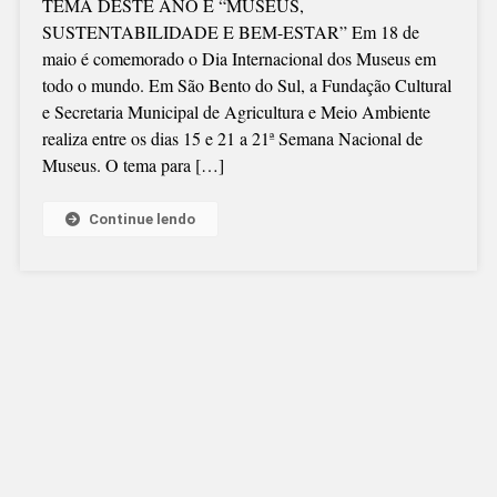
TEMA DESTE ANO É “MUSEUS,
DE
SUSTENTABILIDADE E BEM-ESTAR” Em 18 de
MUSEUS:
maio é comemorado o Dia Internacional dos Museus em
DIVULGADA
todo o mundo. Em São Bento do Sul, a Fundação Cultural
A
e Secretaria Municipal de Agricultura e Meio Ambiente
PROGRAMAÇÃ
realiza entre os dias 15 e 21 a 21ª Semana Nacional de
EM
Museus. O tema para […]
SÃO
BENTO
Continue lendo