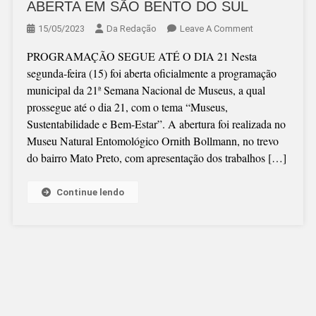
ABERTA EM SÃO BENTO DO SUL
On
15/05/2023
Da Redação
Leave A Comment
SEMANA
PROGRAMAÇÃO SEGUE ATÉ O DIA 21 Nesta
NACIONAL
segunda-feira (15) foi aberta oficialmente a programação
DE
municipal da 21ª Semana Nacional de Museus, a qual
MUSEUS
prossegue até o dia 21, com o tema “Museus,
É
Sustentabilidade e Bem-Estar”. A abertura foi realizada no
ABERTA
Museu Natural Entomológico Ornith Bollmann, no trevo
EM
do bairro Mato Preto, com apresentação dos trabalhos […]
SÃO
BENTO
DO
Continue lendo
SUL