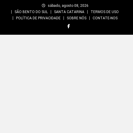
Skip
sábado, agosto 08, 2026
to
SÃO BENTO DO SUL
SANTA CATARINA
TERMOS DE USO
content
POLÍTICA DE PRIVACIDADE
SOBRE NÓS
CONTATE-NOS