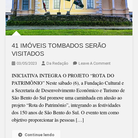
41 IMÓVEIS TOMBADOS SERÃO
VISITADOS
On
03/05/2023
Da Redação
Leave A Comment
41
INICIATIVA INTEGRA O PROJETO “ROTA DO
IMÓVEIS
PATRIMÔNIO” Neste sábado (6), a Fundação Cultural e
TOMBADOS
a Secretaria de Desenvolvimento Econômico e Turismo de
SERÃO
São Bento do Sul promove uma caminhada em alusão ao
VISITADOS
projeto “Rota do Patrimônio”, integrando as festividades
dos 150 anos de São Bento do Sul. O evento tem como
objetivo proporcionar às pessoas […]
Continue lendo