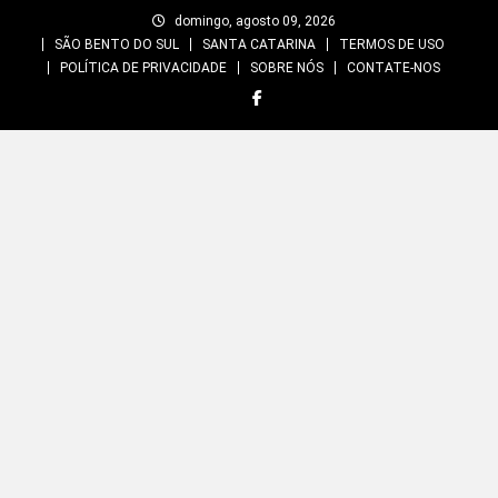
Skip
domingo, agosto 09, 2026
to
SÃO BENTO DO SUL
SANTA CATARINA
TERMOS DE USO
content
POLÍTICA DE PRIVACIDADE
SOBRE NÓS
CONTATE-NOS