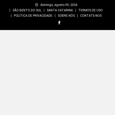
Skip
domingo, agosto 09, 2026
to
SÃO BENTO DO SUL
SANTA CATARINA
TERMOS DE USO
content
POLÍTICA DE PRIVACIDADE
SOBRE NÓS
CONTATE-NOS