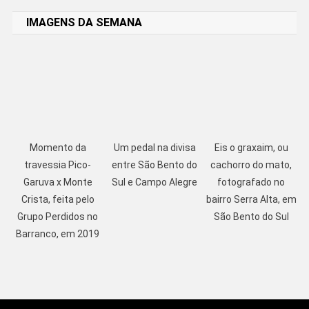
IMAGENS DA SEMANA
Momento da
Um pedal na divisa
Eis o graxaim, ou
travessia Pico-
entre São Bento do
cachorro do mato,
Garuva x Monte
Sul e Campo Alegre
fotografado no
Crista, feita pelo
bairro Serra Alta, em
Grupo Perdidos no
São Bento do Sul
Barranco, em 2019