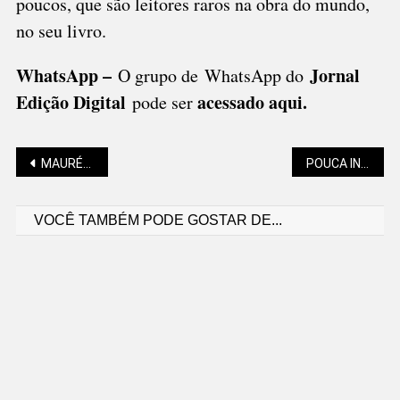
poucos, que são leitores raros na obra do mundo,
no seu livro.
WhatsApp –
Jornal
O grupo de WhatsApp do
Edição Digital
acessado aqui
.
pode ser
Navegação
MAURÉLIO MACHADO: NEM LEMBRASTES DE MIM!
POUCA INSTABILIDADE MARCA O TEMPO EM SÃO BENTO E REGIÃO
VOCÊ TAMBÉM PODE GOSTAR DE...
de
Post