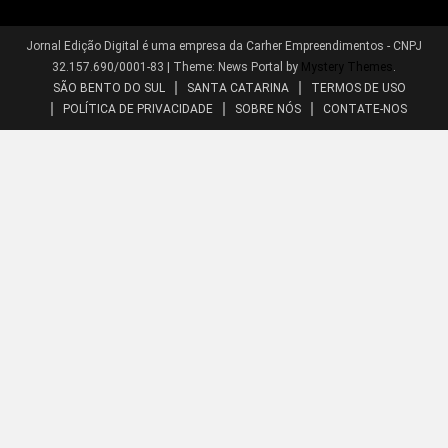
Jornal Edição Digital é uma empresa da Carher Empreendimentos - CNPJ
32.157.690/0001-83
|
Theme: News Portal by
Mystery Themes
.
SÃO BENTO DO SUL
SANTA CATARINA
TERMOS DE USO
POLÍTICA DE PRIVACIDADE
SOBRE NÓS
CONTATE-NOS