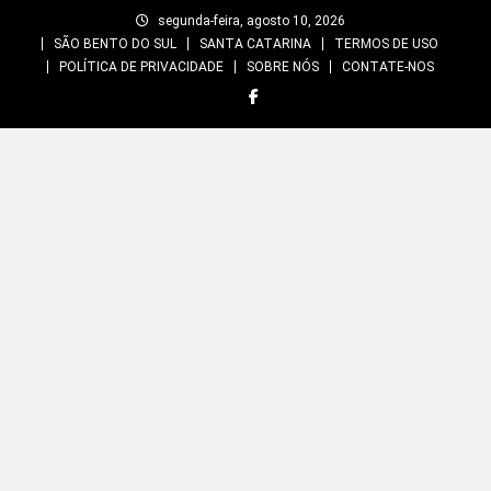
Skip
segunda-feira, agosto 10, 2026
to
SÃO BENTO DO SUL
SANTA CATARINA
TERMOS DE USO
content
POLÍTICA DE PRIVACIDADE
SOBRE NÓS
CONTATE-NOS