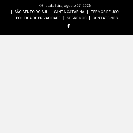
Skip
sexta-feira, agosto 07, 2026
to
SÃO BENTO DO SUL
SANTA CATARINA
TERMOS DE USO
content
POLÍTICA DE PRIVACIDADE
SOBRE NÓS
CONTATE-NOS