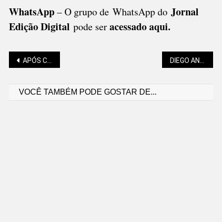
WhatsApp
Jornal
– O grupo de WhatsApp do
Edição Digital
acessado aqui
.
pode ser
Navegação
APÓS CHUVA NO INÍCIO DA SEMANA, REGIÃO TERÁ INTERVALO DE TEMPO FIRME
DIEGO ANDRADE: HÁ DOIS SÉCULOS, MARX JÁ DENUNCIAVA A EXPLORAÇÃO QUE A DIREITA AINDA DEFENDE
VOCÊ TAMBÉM PODE GOSTAR DE...
de
Post