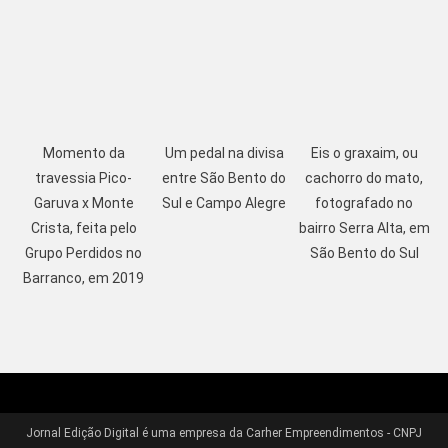
Momento da
Um pedal na divisa
Eis o graxaim, ou
travessia Pico-
entre São Bento do
cachorro do mato,
Garuva x Monte
Sul e Campo Alegre
fotografado no
Crista, feita pelo
bairro Serra Alta, em
Grupo Perdidos no
São Bento do Sul
Barranco, em 2019
Jornal Edição Digital é uma empresa da Carher Empreendimentos - CNPJ