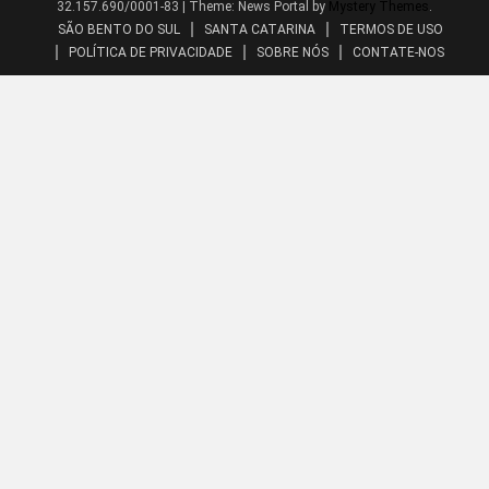
32.157.690/0001-83
|
Theme: News Portal by
Mystery Themes
.
SÃO BENTO DO SUL
SANTA CATARINA
TERMOS DE USO
POLÍTICA DE PRIVACIDADE
SOBRE NÓS
CONTATE-NOS