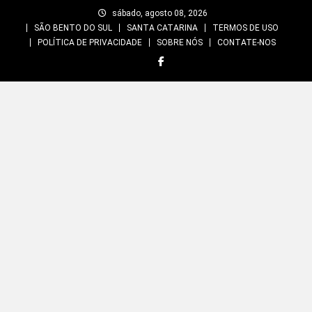
Skip
sábado, agosto 08, 2026
to
SÃO BENTO DO SUL
SANTA CATARINA
TERMOS DE USO
content
POLÍTICA DE PRIVACIDADE
SOBRE NÓS
CONTATE-NOS