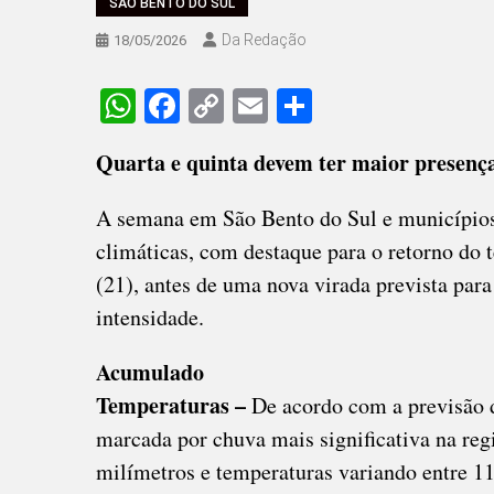
SÃO BENTO DO SUL
Da Redação
18/05/2026
WhatsApp
Facebook
Copy
Email
Share
Link
Quarta e quinta devem ter maior presença
A semana em São Bento do Sul e municípios
climáticas, com destaque para o retorno do t
(21), antes de uma nova virada prevista para
intensidade.
Acumulado
Temperaturas –
De acordo com a previsão d
marcada por chuva mais significativa na r
milímetros e temperaturas variando entre 11°