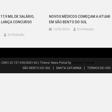
17,9 MIL DE SALÁRIO,
NOVOS MÉDICOS COMEÇAM A ATUAR
A LANÇA CONCURSO
EM SÃO BENTO DO SUL
14/05/2024
Da Redação
Da Redação
 - CNPJ 32.157.690/0001-83
|
Theme: News Portal by
Mystery Themes
.
SÃO BENTO DO SUL
SANTA CATARINA
TERMOS DE USO