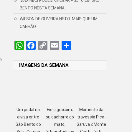
MÁXIMAS PODEM CHEGAR A 27ºC EM SÃO
BENTO NESTA SEMANA
WILSON DE OLIVEIRA NETO: MAIS QUE UM
CANHÃO
WhatsApp
Facebook
Copy
Email
Share
Link
es
IMAGENS DA SEMANA
Um pedal na
Eis o graxaim,
Momento da
divisa entre
ou cachorro do
travessia Pico-
São Bento do
mato,
Garuva x Monte
Sul e Campo
fotografado no
Crista, feita