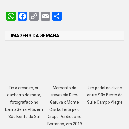
WhatsApp
Facebook
Copy
Email
Share
Link
IMAGENS DA SEMANA
Eis o graxaim, ou
Momento da
Um pedal na divisa
cachorro do mato,
travessia Pico-
entre São Bento do
fotografado no
Garuva x Monte
Sul e Campo Alegre
bairro Serra Alta, em
Crista, feita pelo
São Bento do Sul
Grupo Perdidos no
Barranco, em 2019