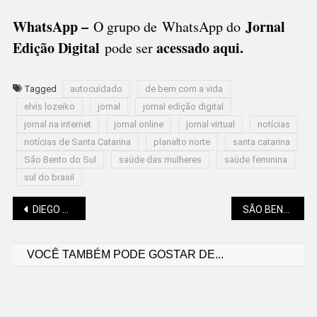
WhatsApp –
Jornal
O grupo de WhatsApp do
Edição Digital
acessado aqui
.
pode ser
Tagged
autocuidado
de bem com a vida
elvis lozeiko
jornal
jornal edição digital
jornal na internet
jornal online
jornal virtual
notícias
notícias de Santa Catarina
planalto norte
santa catarina
São Bento do Sul
saúde das mulheres
saúde feminina
sul do brasil
Navegação
DIEGO ANDRADE: A OPERAÇÃO “CONTENÇÃO” E A CIDADE DESIGUAL
SÃO BENTO DO SUL E REGIÃO SÃO DESTAQUE NO OBSERVATÓRIO NACIONAL DA INDÚSTRIA
VOCÊ TAMBÉM PODE GOSTAR DE...
de