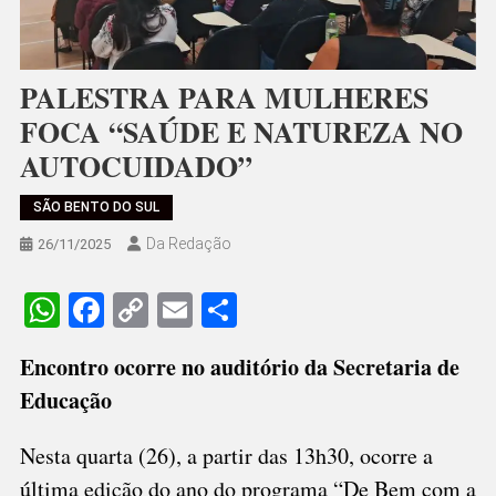
PALESTRA PARA MULHERES
FOCA “SAÚDE E NATUREZA NO
AUTOCUIDADO”
SÃO BENTO DO SUL
Da Redação
26/11/2025
WhatsApp
Facebook
Copy
Email
Share
Link
Encontro ocorre no auditório da Secretaria de
Educação
Nesta quarta (26), a partir das 13h30, ocorre a
última edição do ano do programa “De Bem com a