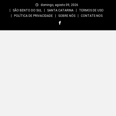
Skip
domingo, agosto 09, 2026
to
SÃO BENTO DO SUL
SANTA CATARINA
TERMOS DE USO
content
POLÍTICA DE PRIVACIDADE
SOBRE NÓS
CONTATE-NOS