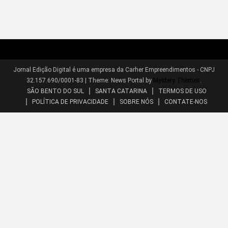
Jornal Edição Digital é uma empresa da Carher Empreendimentos - CNPJ
32.157.690/0001-83
|
Theme: News Portal by
Mystery Themes
.
SÃO BENTO DO SUL
SANTA CATARINA
TERMOS DE USO
POLÍTICA DE PRIVACIDADE
SOBRE NÓS
CONTATE-NOS