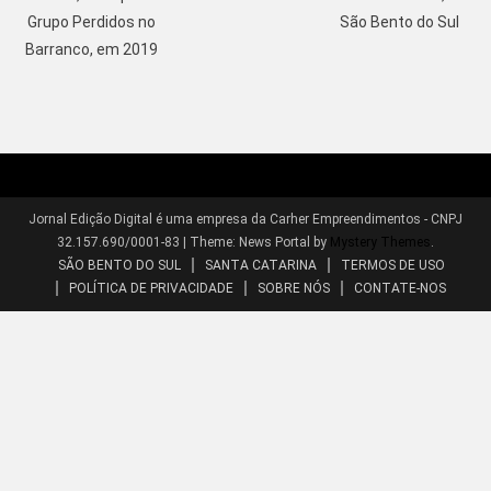
Grupo Perdidos no
São Bento do Sul
Barranco, em 2019
Jornal Edição Digital é uma empresa da Carher Empreendimentos - CNPJ
32.157.690/0001-83
|
Theme: News Portal by
Mystery Themes
.
SÃO BENTO DO SUL
SANTA CATARINA
TERMOS DE USO
POLÍTICA DE PRIVACIDADE
SOBRE NÓS
CONTATE-NOS