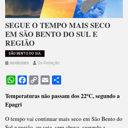
SEGUE O TEMPO MAIS SECO
EM SÃO BENTO DO SUL E
REGIÃO
SÃO BENTO DO SUL
Da Redação
03/05/2025
WhatsApp
Facebook
Copy
Email
Share
Link
Temperaturas não passam dos 22ºC, segundo a
Epagri
O tempo vai continuar mais seco em São Bento do
Sul e região, ou seja, sem chuva, segundo a