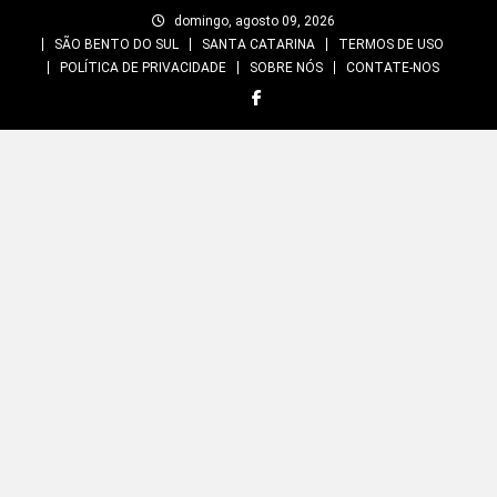
Skip
domingo, agosto 09, 2026
to
SÃO BENTO DO SUL
SANTA CATARINA
TERMOS DE USO
content
POLÍTICA DE PRIVACIDADE
SOBRE NÓS
CONTATE-NOS