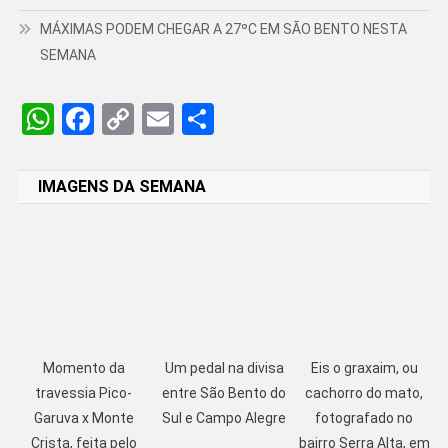
MÁXIMAS PODEM CHEGAR A 27ºC EM SÃO BENTO NESTA
SEMANA
WhatsApp
Facebook
Copy
Email
Share
Link
IMAGENS DA SEMANA
Momento da
Um pedal na divisa
Eis o graxaim, ou
travessia Pico-
entre São Bento do
cachorro do mato,
Garuva x Monte
Sul e Campo Alegre
fotografado no
Crista, feita pelo
bairro Serra Alta, em