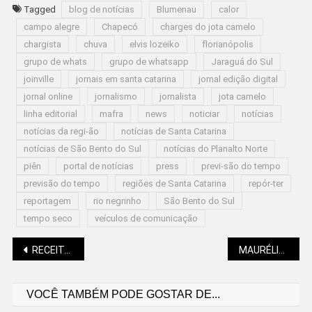
Tagged
blog de notícias
Blumenau
calor
campo alegre
Chapecó
charges do jota camelo
chargista
chuva
elvis lozeiko
florianópolis
grupo de whats
grupo de whatsapp
Jaraguá do Sul
joinville
jornais em santa catarina
jornal edição digital
jornal online
jornalismo
jornalista
jota camelo
linha editorial
mafra
news
noticiar
notícias
notícias da regi-ão
notícias de Santa Catarina
notícias de São Bento do Sul
notícias do Planalto Norte
piên
portal de notícias
press
previ-são do tempo
previsão do tempo
regiões de Santa Catarina
repór-ter
reportagem
rio negrinho
São Bento do Sul
tempo seco
veículos de comunicação
Navegação
RECEITAS DO ELVIS: AIPIM COM MOLHO DE CARNE MOÍDA DE FRANGO
MAURÉLIO MACHADO (POETEIRO DE RUA): CÂNDIDA
VOCÊ TAMBÉM PODE GOSTAR DE...