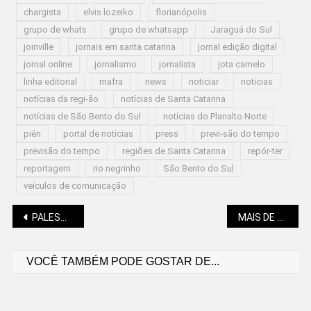
chargista
elvis lozeiko
florianópolis
grupo de whats
grupo de whatsapp
Jaraguá do Sul
joinville
jornais em santa catarina
jornal edição digital
jornal online
jornalismo
jornalista
jota camelo
linha editorial
mafra
news
noticiar
notícias
notícias da regi-ão
notícias de Santa Catarina
notícias de São Bento do Sul
notícias do Planalto Norte
piên
portal de notícias
press
previ-são do tempo
previsão do tempo
regiões de Santa Catarina
repór-ter
reportagem
rio negrinho
São Bento do Sul
veículos de comunicação
Navegação
PALESTRA ABORDA “AS NOVAS GERAÇÕES E O MERCADO DE TRABALHO”
MAIS DE 15 BAIRROS DE SÃO BENTO COM VAGAS DE EMPREGO
VOCÊ TAMBÉM PODE GOSTAR DE...
de