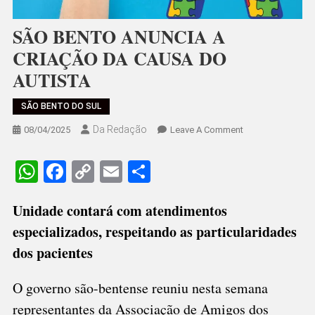
SÃO BENTO ANUNCIA A
CRIAÇÃO DA CAUSA DO
AUTISTA
SÃO BENTO DO SUL
Da Redação
On
08/04/2025
Leave A Comment
SÃO
BENTO
WhatsApp
Facebook
Copy
Email
Share
ANUNCIA
Link
A
Unidade contará com atendimentos
CRIAÇÃO
DA
especializados, respeitando as particularidades
CAUSA
dos pacientes
DO
AUTISTA
O governo são-bentense reuniu nesta semana
representantes da Associação de Amigos dos