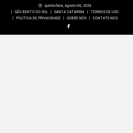
Skip
quinta-feira, agosto 06, 2026
to
SÃO BENTO DO SUL
SANTA CATARINA
TERMOS DE USO
content
POLÍTICA DE PRIVACIDADE
SOBRE NÓS
CONTATE-NOS