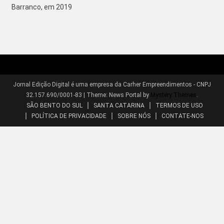
Barranco, em 2019
Jornal Edição Digital é uma empresa da Carher Empreendimentos - CNPJ
32.157.690/0001-83
|
Theme: News Portal by
Mystery Themes
.
SÃO BENTO DO SUL
SANTA CATARINA
TERMOS DE USO
POLÍTICA DE PRIVACIDADE
SOBRE NÓS
CONTATE-NOS