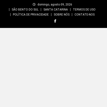
Skip
domingo, agosto 09, 2026
to
SÃO BENTO DO SUL
SANTA CATARINA
TERMOS DE USO
content
POLÍTICA DE PRIVACIDADE
SOBRE NÓS
CONTATE-NOS