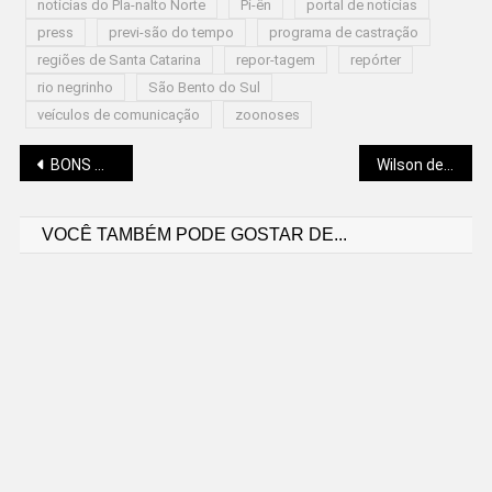
notícias do Pla-nalto Norte
Pi-ên
portal de notícias
press
previ-são do tempo
programa de castração
regiões de Santa Catarina
repor-tagem
repórter
rio negrinho
São Bento do Sul
veículos de comunicação
zoonoses
Navegação
BONS MOTORISTAS TERÃO BENEFÍCIOS E DESCONTOS
Wilson de Oliveira Neto: UM DESSERVIÇO À EDUCAÇÃO
VOCÊ TAMBÉM PODE GOSTAR DE...
de
Post