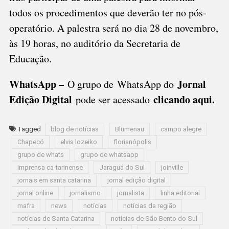
todos os procedimentos que deverão ter no pós-
operatório. A palestra será no dia 28 de novembro,
às 19 horas, no auditório da Secretaria de
Educação.
WhatsApp –
Jornal
O grupo de WhatsApp do
Edição Digital
clicando aqui.
pode ser acessado
Tagged
blog de notícias
Blumenau
campo alegre
Chapecó
elvis lozeiko
florianópolis
grupo de whats
grupo de whatsapp
imprensa ca-tarinense
Jaraguá do Sul
joinville
jornais em santa catarina
jornal edição digital
jornal online
jornalismo
jornalista
linha editorial
mafra
news
notícias
notícias da região
notícias de Santa Catarina
notícias de São Bento do Sul