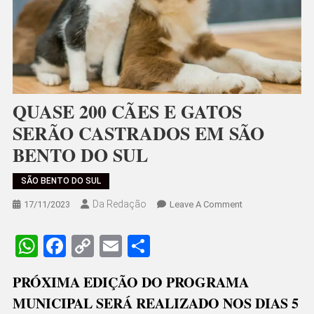
QUASE 200 CÃES E GATOS
SERÃO CASTRADOS EM SÃO
BENTO DO SUL
SÃO BENTO DO SUL
Da Redação
On
17/11/2023
Leave A Comment
QUASE
200
WhatsApp
Facebook
Copy
Email
Share
CÃES
Link
E
PRÓXIMA EDIÇÃO DO PROGRAMA
GATOS
MUNICIPAL SERÁ REALIZADO NOS DIAS 5
SERÃO