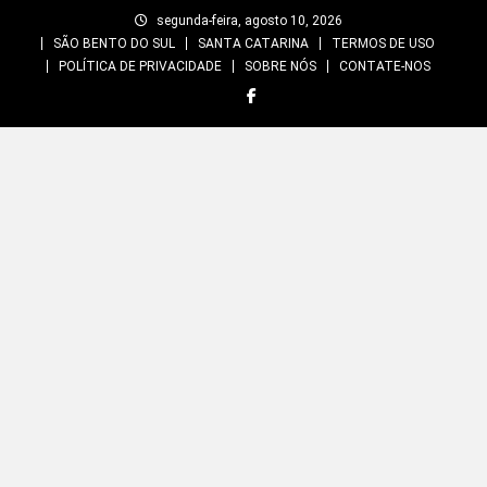
Skip
segunda-feira, agosto 10, 2026
to
SÃO BENTO DO SUL
SANTA CATARINA
TERMOS DE USO
content
POLÍTICA DE PRIVACIDADE
SOBRE NÓS
CONTATE-NOS