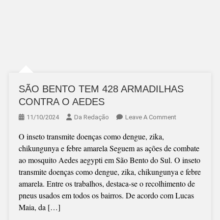
SÃO BENTO TEM 428 ARMADILHAS
CONTRA O AEDES
On
11/10/2024
Da Redação
Leave A Comment
SÃO
O inseto transmite doenças como dengue, zika,
BENTO
chikungunya e febre amarela Seguem as ações de combate
TEM
ao mosquito Aedes aegypti em São Bento do Sul. O inseto
428
transmite doenças como dengue, zika, chikungunya e febre
ARMADILHAS
amarela. Entre os trabalhos, destaca-se o recolhimento de
CONTRA
pneus usados em todos os bairros. De acordo com Lucas
O
Maia, da […]
AEDES