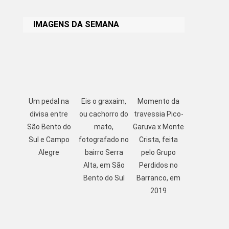
Link
IMAGENS DA SEMANA
Um pedal na
Eis o graxaim,
Momento da
divisa entre
ou cachorro do
travessia Pico-
São Bento do
mato,
Garuva x Monte
Sul e Campo
fotografado no
Crista, feita
Alegre
bairro Serra
pelo Grupo
Alta, em São
Perdidos no
Bento do Sul
Barranco, em
2019