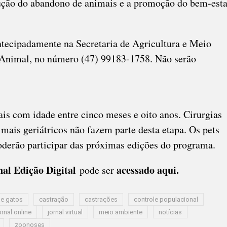
edução do abandono de animais e a promoção do bem-esta
ntecipadamente na Secretaria de Agricultura e Meio
nimal, no número (47) 99183-1758. Não serão
is com idade entre cinco meses e oito anos. Cirurgias
mais geriátricos não fazem parte desta etapa. Os pets
oderão participar das próximas edições do programa.
nal Edição Digital
acessado aqui
.
pode ser
 e gatos
castração
castrações
controle populacional
ornal online
jornal virtual
meio ambiente
notícias
zoonoses