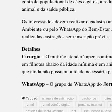
controle populacional de cães e gatos, a r
animal e da saúde pública.
Os interessados devem realizar o cadastro a
Ambiente ou pelo WhatsApp do Bem-Estar A
realizadas castrações sem inscrição prévia.
Detalhes
Cirurgia –
O mutirão atenderá apenas anima
em filhotes abaixo da idade mínima e em ani
que ainda não possuem a idade necessária p
WhatsApp
Jor
– O grupo de WhatsApp do
Tagged
animais de estimação
cachorros
cães
jornal
jornal edição digital
jornal na internet
j
notícias de Santa Catarina
pet
Pet Levado a Sério