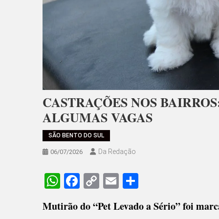
CASTRAÇÕES NOS BAIRROS
ALGUMAS VAGAS
SÃO BENTO DO SUL
Da Redação
06/07/2026
WhatsApp
Facebook
Copy
Email
Share
Link
Mutirão do “Pet Levado a Sério” foi marc