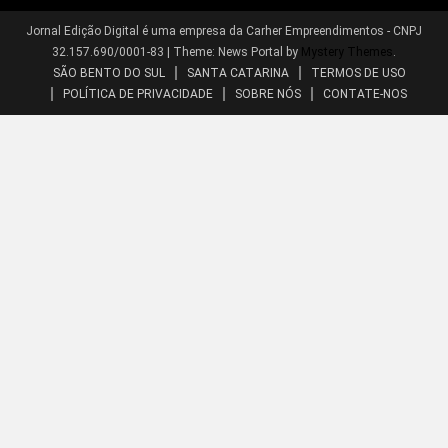
Jornal Edição Digital é uma empresa da Carher Empreendimentos - CNPJ
32.157.690/0001-83
|
Theme: News Portal by
Mystery Themes
.
SÃO BENTO DO SUL
SANTA CATARINA
TERMOS DE USO
POLÍTICA DE PRIVACIDADE
SOBRE NÓS
CONTATE-NOS