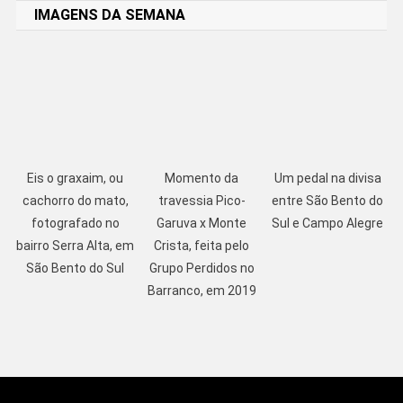
IMAGENS DA SEMANA
Eis o graxaim, ou
Momento da
Um pedal na divisa
cachorro do mato,
travessia Pico-
entre São Bento do
fotografado no
Garuva x Monte
Sul e Campo Alegre
bairro Serra Alta, em
Crista, feita pelo
São Bento do Sul
Grupo Perdidos no
Barranco, em 2019