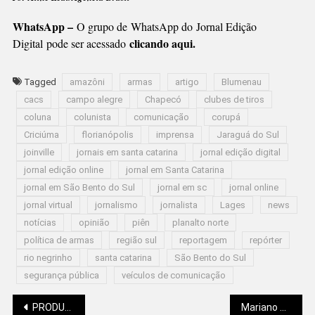
WhatsApp –
O grupo de WhatsApp do Jornal Edição
clicando aqui.
Digital pode ser acessado
Tagged
amazôni
armas
artigo
Blumenau
cacs
campo alegre
Chapecó
clubes de tiros
coluna
colunista
comunicação
corupá
Criciúma
florianópolis
imprensa
Jaraguá do Sul
joinville
jornais em santa catarina
jornal edição digital
jornal edição online
jornal em Santa Catarina
jornal em São Bento do Sul
jornal em sc
jornal online
jornal virtual
jornalismo
jornalista
Lages
news
notícias
opinião
piên
planalto norte
política de armas
região sul
reportagem
repórter
rio negrinho
santa catarina
São Bento do Sul
segurança pública
veículos de comunicação
PRODUTOS APREENDIDOS EM SC AJUDAM NA CONSTRUÇÃO DE CADEIRAS DE RODAS E MULETAS
Mariano Soltys: “DESENROLA BRASIL”, O PROGRAMA QUE VEM EM BOA HORA