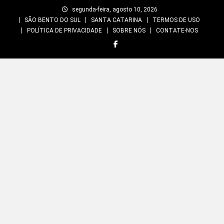
Skip
segunda-feira, agosto 10, 2026
to
SÃO BENTO DO SUL
SANTA CATARINA
TERMOS DE USO
content
POLÍTICA DE PRIVACIDADE
SOBRE NÓS
CONTATE-NOS