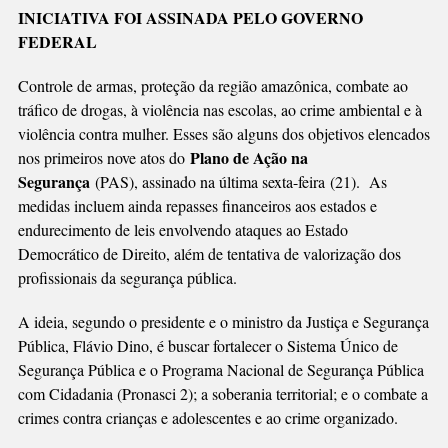
Link
MUITO
INICIATIVA FOI ASSINADA PELO GOVERNO
ALÉM
FEDERAL
DO
CONTROLE
Controle de armas, proteção da região amazônica, combate ao
DE
tráfico de drogas, à violência nas escolas, ao crime ambiental e à
ARMAS
violência contra mulher. Esses são alguns dos objetivos elencados
Plano de Ação na
nos primeiros nove atos do
Segurança
(PAS), assinado na última sexta-feira (21). As
medidas incluem ainda repasses financeiros aos estados e
endurecimento de leis envolvendo ataques ao Estado
Democrático de Direito, além de tentativa de valorização dos
profissionais da segurança pública.
A ideia, segundo o presidente e o ministro da Justiça e Segurança
Pública, Flávio Dino, é buscar fortalecer o Sistema Único de
Segurança Pública e o Programa Nacional de Segurança Pública
com Cidadania (Pronasci 2); a soberania territorial; e o combate a
crimes contra crianças e adolescentes e ao crime organizado.