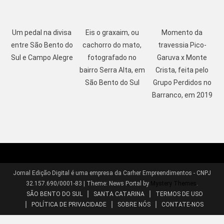
Um pedal na divisa
Eis o graxaim, ou
Momento da
entre São Bento do
cachorro do mato,
travessia Pico-
Sul e Campo Alegre
fotografado no
Garuva x Monte
bairro Serra Alta, em
Crista, feita pelo
São Bento do Sul
Grupo Perdidos no
Barranco, em 2019
Jornal Edição Digital é uma empresa da Carher Empreendimentos - CNPJ
32.157.690/0001-83
|
Theme: News Portal by
Mystery Themes
.
SÃO BENTO DO SUL
SANTA CATARINA
TERMOS DE USO
POLÍTICA DE PRIVACIDADE
SOBRE NÓS
CONTATE-NOS