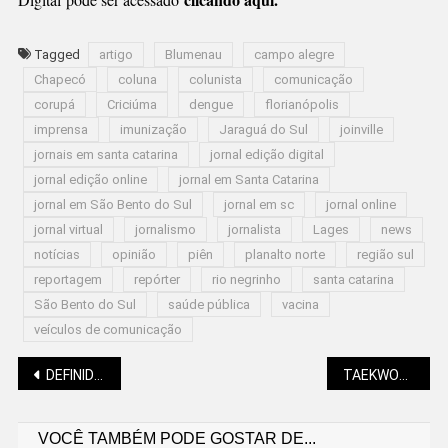
Tagged
artigo
Blumenau
campo alegre
Chapecó
coluna
colunista
comunicação
corupá
Criciúma
dengue
florianópolis
imprensa
imunização
Jaraguá do Sul
joinville
jornais em santa catarina
jornal edição digital
jornal edição online
jornal em Santa Catarina
jornal em São Bento do Sul
jornal em sc
jornal online
jornal virtual
jornalismo
jornalista
Lages
news
notícias
opinião
piên
planalto norte
região sul
reportagem
repórter
rio negrinho
santa catarina
São Bento do Sul
saúde pública
vacina
veículos de comunicação
Navegação
DEFINIDOS OS CAMPEÕES DO MOLEQUE BOM DE BOLA
TAEKWONDO: SÃO BENTO NO TOPO DO MUNDO
VOCÊ TAMBÉM PODE GOSTAR DE...