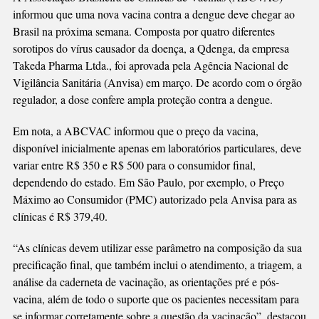
AO
informou que uma nova vacina contra a dengue deve chegar ao
BRASIL
Brasil na próxima semana. Composta por quatro diferentes
sorotipos do vírus causador da doença, a Qdenga, da empresa
Takeda Pharma Ltda., foi aprovada pela Agência Nacional de
Vigilância Sanitária (Anvisa) em março. De acordo com o órgão
regulador, a dose confere ampla proteção contra a dengue.
Em nota, a ABCVAC informou que o preço da vacina,
disponível inicialmente apenas em laboratórios particulares, deve
variar entre R$ 350 e R$ 500 para o consumidor final,
dependendo do estado. Em São Paulo, por exemplo, o Preço
Máximo ao Consumidor (PMC) autorizado pela Anvisa para as
clínicas é R$ 379,40.
“As clínicas devem utilizar esse parâmetro na composição da sua
precificação final, que também inclui o atendimento, a triagem, a
análise da caderneta de vacinação, as orientações pré e pós-
vacina, além de todo o suporte que os pacientes necessitam para
se informar corretamente sobre a questão da vacinação”, destacou