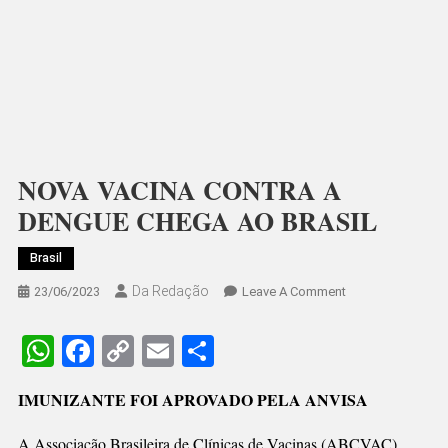
NOVA VACINA CONTRA A
DENGUE CHEGA AO BRASIL
Brasil
Da Redação
On
23/06/2023
Leave A Comment
NOVA
VACINA
WhatsApp
Facebook
Copy
Email
Share
CONTRA
Link
A
IMUNIZANTE FOI APROVADO PELA ANVISA
DENGUE
CHEGA
A Associação Brasileira de Clínicas de Vacinas (ABCVAC)