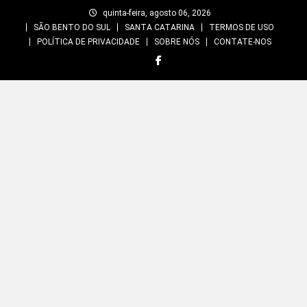
Skip
quinta-feira, agosto 06, 2026
to
SÃO BENTO DO SUL
SANTA CATARINA
TERMOS DE USO
content
POLÍTICA DE PRIVACIDADE
SOBRE NÓS
CONTATE-NOS