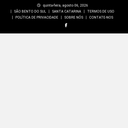
Skip
quinta-feira, agosto 06, 2026
to
SÃO BENTO DO SUL
SANTA CATARINA
TERMOS DE USO
content
POLÍTICA DE PRIVACIDADE
SOBRE NÓS
CONTATE-NOS