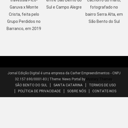
travessia Pico-
entre São Bento do
cachorro do mato,
Garuva x Monte
Sul e Campo Alegre
fotografado no
Crista, feita pelo
bairro Serra Alta, em
Grupo Perdidos no
São Bento do Sul
Barranco, em 2019
Jornal Edição Digital é uma empresa da Carher Empreendimentos - CNPJ
32.157.690/0001-83
|
Theme: News Portal by
Mystery Themes
.
SÃO BENTO DO SUL
SANTA CATARINA
TERMOS DE USO
POLÍTICA DE PRIVACIDADE
SOBRE NÓS
CONTATE-NOS