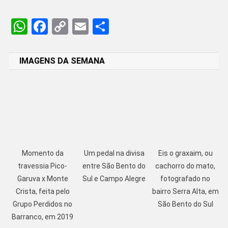
WhatsApp
Facebook
Copy
Email
Share
Link
IMAGENS DA SEMANA
Momento da
Um pedal na divisa
Eis o graxaim, ou
travessia Pico-
entre São Bento do
cachorro do mato,
Garuva x Monte
Sul e Campo Alegre
fotografado no
Crista, feita pelo
bairro Serra Alta, em
Grupo Perdidos no
São Bento do Sul
Barranco, em 2019