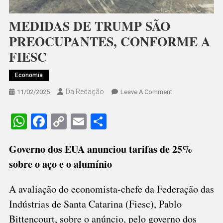
MEDIDAS DE TRUMP SÃO
PREOCUPANTES, CONFORME A
FIESC
Economia
Da Redação
On
11/02/2025
Leave A Comment
MEDIDAS
DE
WhatsApp
Facebook
Copy
Email
Share
TRUMP
Link
SÃO
Governo dos EUA anunciou tarifas de 25%
PREOCUPANTES,
CONFORME
sobre o aço e o alumínio
A
FIESC
A avaliação do economista-chefe da Federação das
Indústrias de Santa Catarina (Fiesc), Pablo
Bittencourt, sobre o anúncio, pelo governo dos