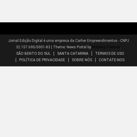
Jornal Edição Digital é uma empresa da Carher Empreendimentos - CNPJ
32.157.690/0001-83
|
Theme: News Portal by
Mystery Themes
.
SÃO BENTO DO SUL
SANTA CATARINA
TERMOS DE USO
POLÍTICA DE PRIVACIDADE
SOBRE NÓS
CONTATE-NOS