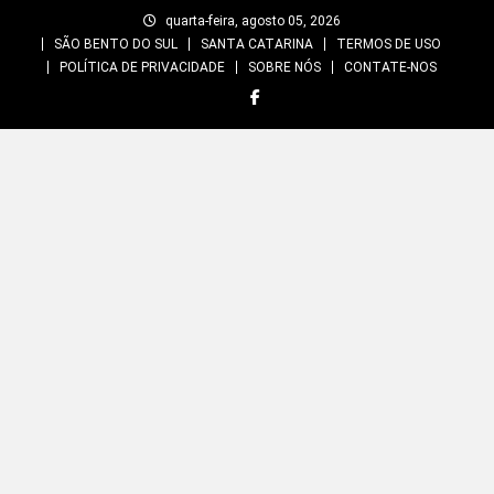
Skip
quarta-feira, agosto 05, 2026
to
SÃO BENTO DO SUL
SANTA CATARINA
TERMOS DE USO
content
POLÍTICA DE PRIVACIDADE
SOBRE NÓS
CONTATE-NOS