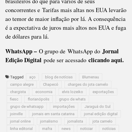
brasileiros do que para vários de seus
concorrentes e Tarifas mais altas nos EUA levarão
ao temor de maior inflação por lá. A consequência
é a expectativa de juros mais altos nos EUA e fuga
de dólares para lá.
WhatsApp –
Jornal
O grupo de WhatsApp do
Edição Digital
clicando aqui.
pode ser acessado
Tagged
aço
blog de notícias
Blumenau
campo alegre
Chapecó
charges do jota camelo
chargista
economia
elvis lozeiko
exportações
fiesc
florianópolis
grupo de whats
grupo de whatsapp
importações
Jaraguá do Sul
joinville
jornais em santa catarina
jornal edição digital
jornal online
jornalismo
jornalista
jota camelo
linha editorial
mafra
news
noticiar
notícias