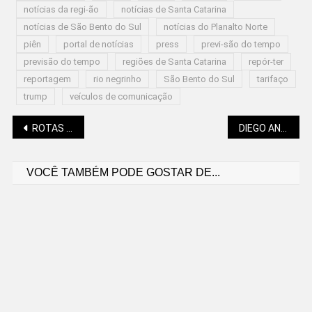
notícias da regi-ão
notícias de Santa Catarina
notícias de São Bento do Sul
notícias do Planalto Norte
piên
portal de notícias
press
previ-são do tempo
previsão do tempo
regiões de Santa Catarina
repór-ter
reportagem
rio negrinho
São Bento do Sul
tarifaço
trump
veículos de comunicação
Navegação
ROTAS E HORÁRIOS DO TRANSPORTE COLETIVO SERÃO READEQUADOS
DIEGO ANDRADE (POLITICANDO): O GOVERNO BOLSONARO FOI SINÔNIMO DE COMIDA BARATA?
VOCÊ TAMBÉM PODE GOSTAR DE...
de
Post