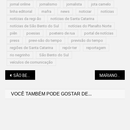
jornal online
jornalismo
jornalista
jota camelo
linha editorial
mafra
news
noticiar
notícias
notícias da regi-ão
notícias de Santa Catarina
notícias de São Bento do Sul
notícias do Planalto Norte
piên
poesias
poeteiro de rua
portal de notícias
press
previ-são do tempo
previsão do tempo
regiões de Santa Catarina
repór-ter
reportagem
rio negrinho
São Bento do Sul
veículos de comunicação
Navegação
SÃO BENTO DO SUL E REGIÃO SEGUEM COM CALOR E SEM CHUVA
MARIANO SOLTYS (FILOSOFIA NO SUL): ASSIM CAMINHA A SEGURANÇA DO TRABALHO
VOCÊ TAMBÉM PODE GOSTAR DE...
de
Post