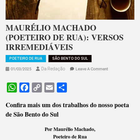
MAURÉLIO MACHADO
(POETEIRO DE RUA): VERSOS
IRREMEDIÁVEIS
POETEIRO DE RUA
SÃO BENTO DO SUL
Da Redação
On
01/03/2025
Leave A Comment
MAURÉLIO
MACHADO
WhatsApp
Facebook
Copy
Email
Share
(POETEIRO
Link
DE
Confira mais um dos trabalhos do nosso poeta
RUA):
VERSOS
de São Bento do Sul
IRREMEDIÁVEIS
Por Maurélio Machado,
Poeteiro de Rua