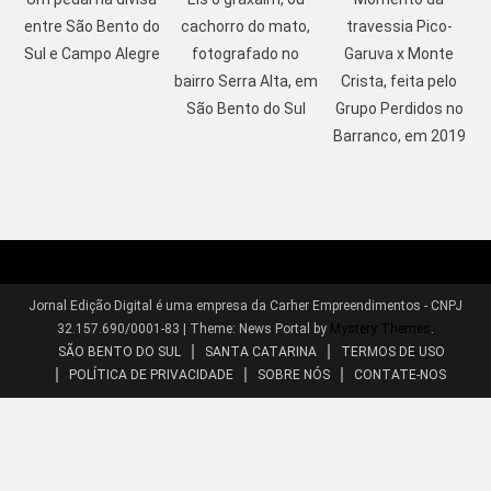
entre São Bento do
cachorro do mato,
travessia Pico-
Sul e Campo Alegre
fotografado no
Garuva x Monte
bairro Serra Alta, em
Crista, feita pelo
São Bento do Sul
Grupo Perdidos no
Barranco, em 2019
Jornal Edição Digital é uma empresa da Carher Empreendimentos - CNPJ
32.157.690/0001-83
|
Theme: News Portal by
Mystery Themes
.
SÃO BENTO DO SUL
SANTA CATARINA
TERMOS DE USO
POLÍTICA DE PRIVACIDADE
SOBRE NÓS
CONTATE-NOS