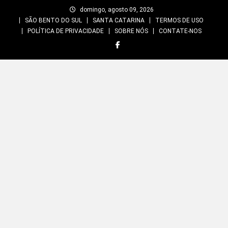
Skip
domingo, agosto 09, 2026
to
SÃO BENTO DO SUL
SANTA CATARINA
TERMOS DE USO
content
POLÍTICA DE PRIVACIDADE
SOBRE NÓS
CONTATE-NOS