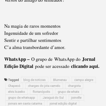
Na magia de raros momentos
Ingenuidade de um sofredor
Sentir e partilhar sentimentos
C’a alma transbordante d’amor.
WhatsApp –
Jornal
O grupo de WhatsApp do
Edição Digital
clicando aqui.
pode ser acessado
Tagged
blog de notícias
Blumenau
campo alegre
Chapecó
charges do jota camelo
chargista
elvis lozeiko
florianópolis
grupo de whats
grupo de whatsapp
Jaraguá do Sul
joinville
jornais em santa catarina
jornal edição digital