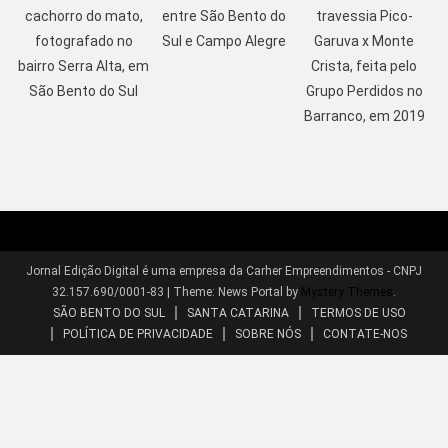
cachorro do mato,
entre São Bento do
travessia Pico-
fotografado no
Sul e Campo Alegre
Garuva x Monte
bairro Serra Alta, em
Crista, feita pelo
São Bento do Sul
Grupo Perdidos no
Barranco, em 2019
Jornal Edição Digital é uma empresa da Carher Empreendimentos - CNPJ
32.157.690/0001-83
|
Theme: News Portal by
Mystery Themes
.
SÃO BENTO DO SUL
SANTA CATARINA
TERMOS DE USO
POLÍTICA DE PRIVACIDADE
SOBRE NÓS
CONTATE-NOS