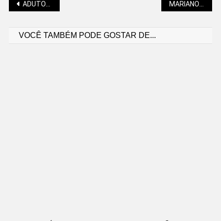
Navegação
ADUTORA PRINCIPAL PASSOU POR REPARO DURANTE A MADRUGADA
MARIANO SOLTYS: FILME “OPPENHEIMER”, LIVRO “ARTE DA GUERRA” E O GITA
VOCÊ TAMBÉM PODE GOSTAR DE...
de
Post