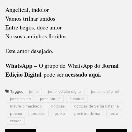
Angelical, indolor
Vamos trilhar unidos
Entre beijos, doce amor
Nossos caminhos floridos
Este amor desejado.
WhatsApp –
Jornal
O grupo de WhatsApp do
Edição Digital
acessado aqui
.
pode ser
Tagged
jornal
jornal edição digital
jornal na internet
jornal online
jornal virtual
literatura
maurélio machado
notícias
notícias de Santa Catarina
poema
poesias
poeta
poeteiro de rua
texto
versos