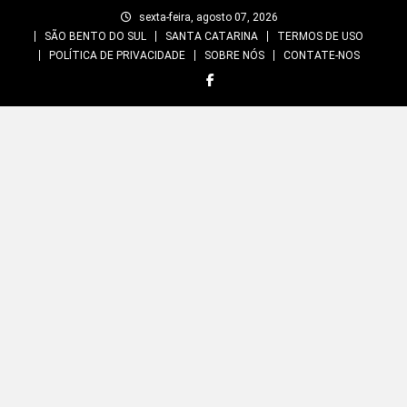
Skip
sexta-feira, agosto 07, 2026
to
SÃO BENTO DO SUL
SANTA CATARINA
TERMOS DE USO
content
POLÍTICA DE PRIVACIDADE
SOBRE NÓS
CONTATE-NOS