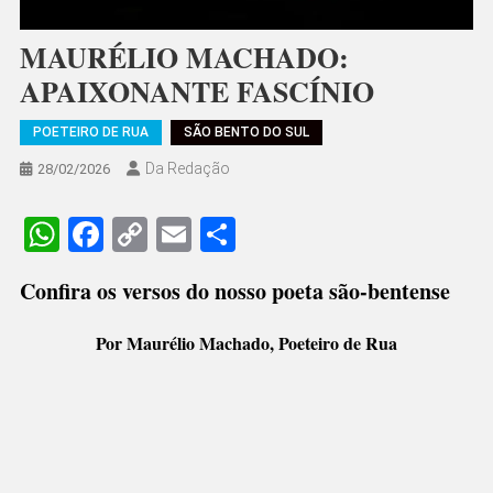
MAURÉLIO MACHADO:
APAIXONANTE FASCÍNIO
POETEIRO DE RUA
SÃO BENTO DO SUL
Da Redação
28/02/2026
WhatsApp
Facebook
Copy
Email
Share
Link
Confira os versos do nosso poeta são-bentense
Por Maurélio Machado, Poeteiro de Rua