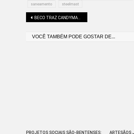
saneamento
steelmast
Navegação
BECO TRAZ CANDYMAN CLUB E OUTRAS ATRAÇÕES NESTA SEMANA
VOCÊ TAMBÉM PODE GOSTAR DE...
de
Post
PROJETOS SOCIAIS SÃO-BENTENSES:
ARTESÃOS J