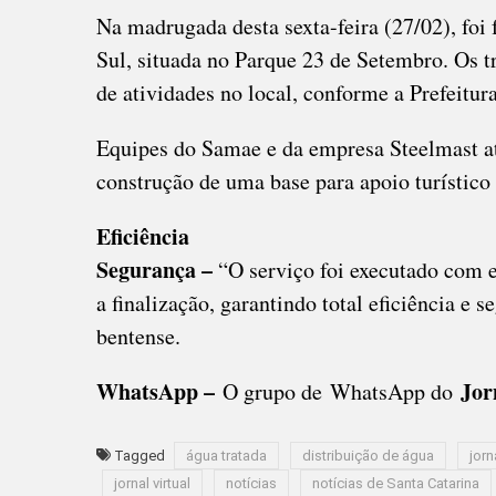
Na madrugada desta sexta-feira (27/02), foi 
Sul, situada no Parque 23 de Setembro. Os t
de atividades no local, conforme a Prefeitura
Equipes do Samae e da empresa Steelmast at
construção de uma base para apoio turístico
Eficiência
Segurança –
“O serviço foi executado com 
a finalização, garantindo total eficiência e 
bentense.
WhatsApp –
Jor
O grupo de WhatsApp do
Tagged
água tratada
distribuição de água
jorn
jornal virtual
notícias
notícias de Santa Catarina