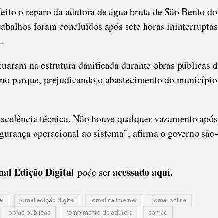
feito o reparo da adutora de água bruta de São Bento do
rabalhos foram concluídos após sete horas ininterruptas
.
uaram na estrutura danificada durante obras públicas d
 no parque, prejudicando o abastecimento do município
excelência técnica. Não houve qualquer vazamento após
segurança operacional ao sistema”, afirma o governo são-
nal Edição Digital
acessado aqui
.
pode ser
al
jornal edição digital
jornal na internet
jornal online
obras públicas
rompimento de adutora
samae