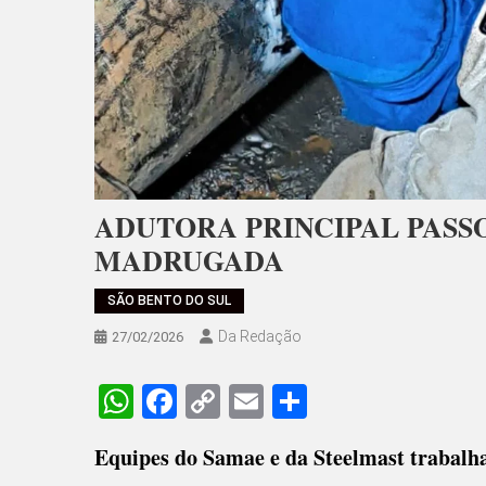
ADUTORA PRINCIPAL PASS
MADRUGADA
SÃO BENTO DO SUL
Da Redação
27/02/2026
WhatsApp
Facebook
Copy
Email
Share
Link
Equipes do Samae e da Steelmast trabalha