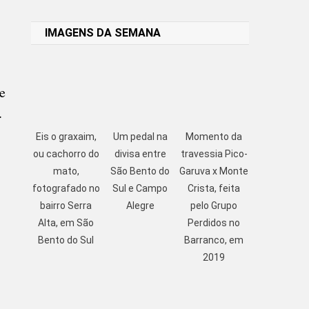
Link
IMAGENS DA SEMANA
e
.
Eis o graxaim,
Um pedal na
Momento da
ou cachorro do
divisa entre
travessia Pico-
mato,
São Bento do
Garuva x Monte
fotografado no
Sul e Campo
Crista, feita
bairro Serra
Alegre
pelo Grupo
Alta, em São
Perdidos no
Bento do Sul
Barranco, em
2019