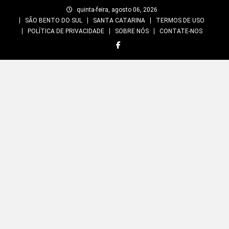
Skip
quinta-feira, agosto 06, 2026
to
SÃO BENTO DO SUL
SANTA CATARINA
TERMOS DE USO
content
POLÍTICA DE PRIVACIDADE
SOBRE NÓS
CONTATE-NOS