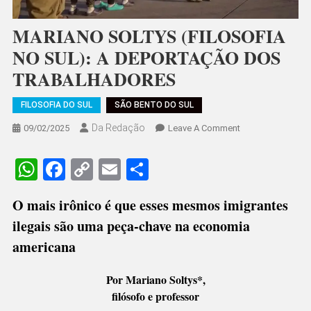
MARIANO SOLTYS (FILOSOFIA
NO SUL): A DEPORTAÇÃO DOS
TRABALHADORES
FILOSOFIA DO SUL
SÃO BENTO DO SUL
Da Redação
On
09/02/2025
Leave A Comment
MARIANO
SOLTYS
WhatsApp
Facebook
Copy
Email
Share
(FILOSOFIA
Link
NO
O mais irônico é que esses mesmos imigrantes
SUL):
ilegais são uma peça-chave na economia
A
DEPORTAÇÃO
americana
DOS
TRABALHADORE
Por Mariano Soltys*,
filósofo e professor