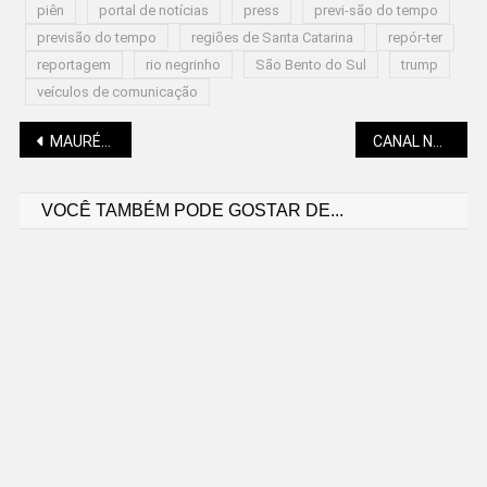
piên
portal de notícias
press
previ-são do tempo
previsão do tempo
regiões de Santa Catarina
repór-ter
reportagem
rio negrinho
São Bento do Sul
trump
veículos de comunicação
Navegação
MAURÉLIO MACHADO (POETEIRO DE RUA): VALEU, AMOR!
CANAL NATUREZA: O GUAXE É O REI DO TRATADOR
VOCÊ TAMBÉM PODE GOSTAR DE...
de
Post