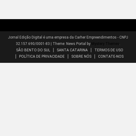
Jornal Edição Digital é uma empresa da Carher Empreendimentos - CNPJ
32.157.690/0001-83
|
Theme: News Portal by
Mystery Themes
.
SÃO BENTO DO SUL
SANTA CATARINA
TERMOS DE USO
POLÍTICA DE PRIVACIDADE
SOBRE NÓS
CONTATE-NOS