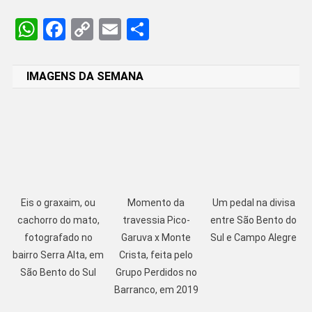
WhatsApp
Facebook
Copy
Email
Share
Link
IMAGENS DA SEMANA
Eis o graxaim, ou
Momento da
Um pedal na divisa
cachorro do mato,
travessia Pico-
entre São Bento do
fotografado no
Garuva x Monte
Sul e Campo Alegre
bairro Serra Alta, em
Crista, feita pelo
São Bento do Sul
Grupo Perdidos no
Barranco, em 2019