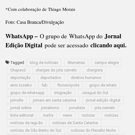
*Com colaboração de Thiago Morais
Foto: Casa Branca/Divulgação
WhatsApp –
Jornal
O grupo de WhatsApp do
Edição Digital
clicando aqui.
pode ser acessado
Tagged
blog de notícias
Blumenau
campo alegre
Chapecó
charges do jota camelo
chargista
deportação
deportados
direitos humanos
elvis lozeiko
fab
florianópolis
grupo de whats
grupo de whatsapp
imigração
Jaraguá do Sul
joinville
jornais em santa catarina
jornal edição digital
jornal online
jornalismo
jornalista
jota camelo
linha editorial
mafra
news
noticiar
notícias
notícias da regi-ão
notícias de Santa Catarina
notícias de São Bento do Sul
notícias do Planalto Norte