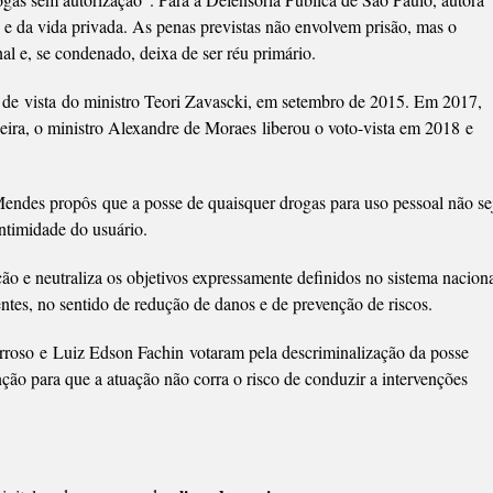
de e da vida privada. As penas previstas não envolvem prisão, mas o
l e, se condenado, deixa de ser réu primário.
o de
vista
do ministro Teori Zavascki, em setembro de 2015. Em 2017,
deira, o ministro Alexandre de Moraes
liberou o voto-vista em 2018
e
 Mendes propôs
que a posse de quaisquer drogas para uso pessoal não se
intimidade do usuário.
ção e neutraliza os objetivos expressamente definidos no sistema nacion
entes, no sentido de redução de danos e de prevenção de riscos.
rroso
e
Luiz Edson Fachin
votaram pela descriminalização da posse
ão para que a atuação não corra o risco de conduzir a intervenções