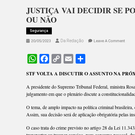
JUSTIÇA VAI DECIDIR SE 
OU NÃO
Segurança
Da Redação
On
20/05/2023
Leave A Comment
JUST
VAI
WhatsApp
Facebook
Copy
Email
Share
DECID
Link
SE
STF VOLTA A DISCUTIR O ASSUNTO NA PRÓ
PORT
PESS
A presidente do Supremo Tribunal Federal, ministra Rosa
DE
julgamento em que o plenário discute a constitucionalid
DRO
É
O tema, de amplo impacto na política criminal brasileira
CRIM
Assim, sua decisão será de aplicação obrigatória pelas ins
OU
NÃO
O caso trata do crime previsto no artigo 28 da Lei 11.343
transportar ou trouxer consigo, para consumo pessoal, dr