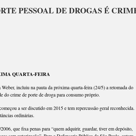
PORTE PESSOAL DE DROGAS É CRIM
IÇA
IR
XIMA QUARTA-FEIRA
E
OAL
 Weber, incluiu na pauta da próxima quarta-feira (24/5) a retomada do
ade do crime de porte de droga para consumo próprio.
GAS
, começou a ser discutido em 2015 e tem repercussão geral reconhecida.
E
tâncias ordinárias.
/2006, que fixa penas para “quem adquirir, guardar, tiver em depósito,
ogas sem autorização”. Para a Defensoria Pública de São Paulo, autora