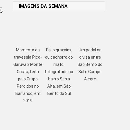
IMAGENS DA SEMANA
E
Momento da
Eis o graxaim,
Um pedal na
travessia Pico-
ou cachorro do
divisa entre
Garuva x Monte
mato,
São Bento do
Crista, feita
fotografado no
Sul e Campo
pelo Grupo
bairro Serra
Alegre
Perdidos no
Alta, em São
Barranco, em
Bento do Sul
2019