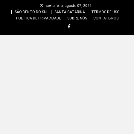
Skip
sexta-feira, agosto 07, 2026
to
SÃO BENTO DO SUL
SANTA CATARINA
TERMOS DE USO
content
POLÍTICA DE PRIVACIDADE
SOBRE NÓS
CONTATE-NOS