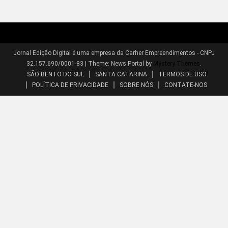
Jornal Edição Digital é uma empresa da Carher Empreendimentos - CNPJ
32.157.690/0001-83
|
Theme: News Portal by
Mystery Themes
.
SÃO BENTO DO SUL
SANTA CATARINA
TERMOS DE USO
POLÍTICA DE PRIVACIDADE
SOBRE NÓS
CONTATE-NOS