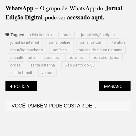
WhatsApp –
Jornal
O grupo de WhatsApp do
Edição Digital
acessado aqui
.
pode ser
Tagged
elvis lozeiko
jornal
jornal edição digital
jornal na internet
jornal online
jornal virtual
literatura
maurélio machado
notícias
notícias de Santa Catarina
planalto norte
poemas
poesias
poeteiro de rua
prosa
santa catarina
São Bento do Sul
sul do brasil
versos
Navegação
POLÍCIA FEDERAL PRENDE JAIR BOLSONARO
MARIANO SOLTYS: SÉRIE “TREMEMBÉ” E A CRIMINOLOGIA
VOCÊ TAMBÉM PODE GOSTAR DE...
de