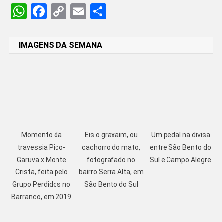
WhatsApp
Facebook
Copy
Email
Share
Link
IMAGENS DA SEMANA
Momento da
Eis o graxaim, ou
Um pedal na divisa
travessia Pico-
cachorro do mato,
entre São Bento do
Garuva x Monte
fotografado no
Sul e Campo Alegre
Crista, feita pelo
bairro Serra Alta, em
Grupo Perdidos no
São Bento do Sul
Barranco, em 2019