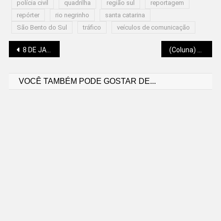
polícia civil
quadrilha
região sul
reportagem
repórter
rio negrinho
santa catarina
São Bento do Sul
tráfico
veículos de comunicação
Navegação
8 DE JANEIRO: JÁ SÃO 1.246 DENÚNCIAS ACEITAS
(Coluna) A SALVAÇÃO DA INSIGNIFICÂNCIA
VOCÊ TAMBÉM PODE GOSTAR DE...
de
Post