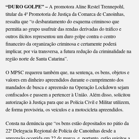
“DURO GOLPE” –
A promotora Aline Restel Trennepohl,
titular da 4ª Promotoria de Justiça da Comarca de Canoinhas,
ressalta que “o desbaratamento do esquema criminoso que
permitia ao grupo usufruir das rendas derivadas do tráfico e
outros ilícitos representou um duro golpe contra o centro
financeiro da organização criminosa e certamente poderá
implicar, por via transversa, a futura redução da criminalidade na
região norte de Santa Catarina”.
O MPSC requereu também que, na sentença, os bens, objetos e
valores em dinheiro apreendidos durante o cumprimento dos
mandados de busca e apreensão na Operação Lockdown sejam
confiscados e passem a pertencer à União. Além disso, solicitou
autorização à Justiça para que as Polícia Civil e Militar utilizem,
de forma provisória, os veículos e a motocicleta apreendidos.
Consta na denúncia que “os bens estão depositados no pátio da
22ª Delegacia Regional de Polícia de Canoinhas desde a
apreensão ocorrida em 22 de março, e, portanto, estão sujeitos a