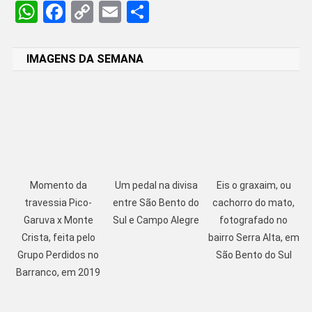
WhatsApp
Facebook
Copy
Email
Share
Link
IMAGENS DA SEMANA
Momento da
Um pedal na divisa
Eis o graxaim, ou
travessia Pico-
entre São Bento do
cachorro do mato,
Garuva x Monte
Sul e Campo Alegre
fotografado no
Crista, feita pelo
bairro Serra Alta, em
Grupo Perdidos no
São Bento do Sul
Barranco, em 2019