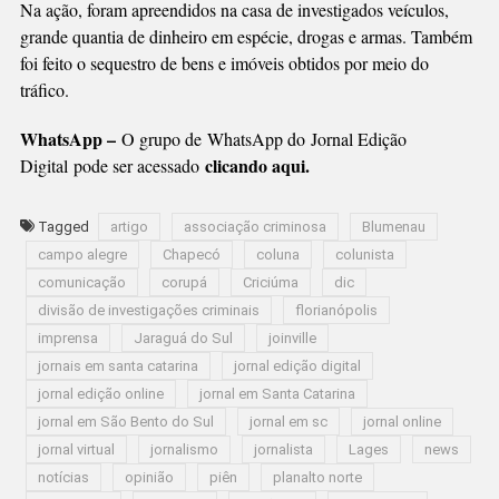
Na ação, foram apreendidos na casa de investigados veículos,
grande quantia de dinheiro em espécie, drogas e armas. Também
foi feito o sequestro de bens e imóveis obtidos por meio do
tráfico.
WhatsApp –
O grupo de WhatsApp do Jornal Edição
clicando aqui.
Digital pode ser acessado
Tagged
artigo
associação criminosa
Blumenau
campo alegre
Chapecó
coluna
colunista
comunicação
corupá
Criciúma
dic
divisão de investigações criminais
florianópolis
imprensa
Jaraguá do Sul
joinville
jornais em santa catarina
jornal edição digital
jornal edição online
jornal em Santa Catarina
jornal em São Bento do Sul
jornal em sc
jornal online
jornal virtual
jornalismo
jornalista
Lages
news
notícias
opinião
piên
planalto norte