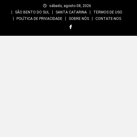
Skip
sábado, agosto 08, 2026
to
SÃO BENTO DO SUL
SANTA CATARINA
TERMOS DE USO
content
POLÍTICA DE PRIVACIDADE
SOBRE NÓS
CONTATE-NOS