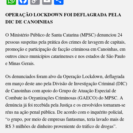
WhatsApp
Facebook
Copy
Email
Share
REGIÃO,
Link
INVESTIGAÇÃO
OPERAÇÃO LOCKDOWN FOI DEFLAGRADA PELA
DESCOBRE
DIC DE CANOINHAS
REDE
CRIMINOSA
O Ministério Público de Santa Catarina (MPSC) denunciou 24
EM
pessoas suspeitas pela prática dos crimes de lavagem de capitais,
OUTROS
promoção e participação de facção criminosa em Canoinhas, em
ESTADOS
outros cinco municípios catarinenses e nos estados de São Paulo
e Minas Gerais.
Os denunciados foram alvo da Operação Lockdown, deflagrada
em março deste ano pela Divisão de Investigação Criminal (DIC)
de Canoinhas com apoio do Grupo de Atuação Especial de
Combate às Organizações Criminosas (GAECO) do MPSC. A
denúncia já foi recebida pela Justiça e os envolvidos tornaram-se
réus na ação penal pública. De acordo com o inquérito policial,
“o grupo, por meio de empresas fantasmas, teria lavado mais de
R$ 3 milhões de dinheiro proveniente do tráfico de drogas”.