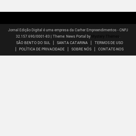
Jornal Edição Digital é uma empresa da Carher Empreendimentos - CNPJ
32.157.690/0001-83
|
Theme: News Portal by
Mystery Themes
.
SÃO BENTO DO SUL
SANTA CATARINA
TERMOS DE USO
POLÍTICA DE PRIVACIDADE
SOBRE NÓS
CONTATE-NOS