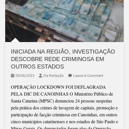
INICIADA NA REGIÃO, INVESTIGAÇÃO
DESCOBRE REDE CRIMINOSA EM
OUTROS ESTADOS
On
09/06/2023
Da Redação
Leave A Comment
INICIADA
OPERAÇÃO LOCKDOWN FOI DEFLAGRADA
NA
PELA DIC DE CANOINHAS O Ministério Público de
REGIÃO,
Santa Catarina (MPSC) denunciou 24 pessoas suspeitas
INVESTIGAÇÃ
pela prática dos crimes de lavagem de capitais, promoção e
DESCOBRE
participação de facção criminosa em Canoinhas, em outros
REDE
cinco municípios catarinenses e nos estados de São Paulo e
CRIMINOSA
Minas Gerais. Os denunciados foram alvo da Operação
EM