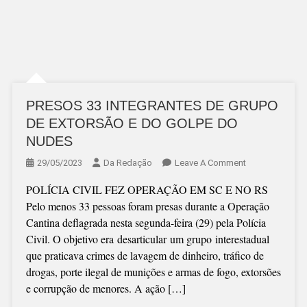
PRESOS 33 INTEGRANTES DE GRUPO
DE EXTORSÃO E DO GOLPE DO
NUDES
On
29/05/2023
Da Redação
Leave A Comment
PRESOS
POLÍCIA CIVIL FEZ OPERAÇÃO EM SC E NO RS
33
Pelo menos 33 pessoas foram presas durante a Operação
INTEGRANTES
Cantina deflagrada nesta segunda-feira (29) pela Polícia
DE
Civil. O objetivo era desarticular um grupo interestadual
GRUPO
que praticava crimes de lavagem de dinheiro, tráfico de
DE
drogas, porte ilegal de munições e armas de fogo, extorsões
EXTORSÃO
e corrupção de menores. A ação […]
E
DO