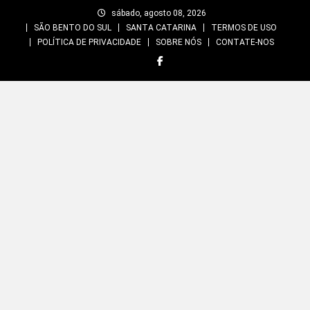
Skip
sábado, agosto 08, 2026
to
SÃO BENTO DO SUL
SANTA CATARINA
TERMOS DE USO
content
POLÍTICA DE PRIVACIDADE
SOBRE NÓS
CONTATE-NOS