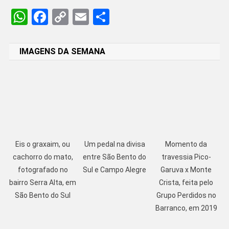
WhatsApp
Facebook
Copy
Email
Share
Link
IMAGENS DA SEMANA
Eis o graxaim, ou
Um pedal na divisa
Momento da
cachorro do mato,
entre São Bento do
travessia Pico-
fotografado no
Sul e Campo Alegre
Garuva x Monte
bairro Serra Alta, em
Crista, feita pelo
São Bento do Sul
Grupo Perdidos no
Barranco, em 2019