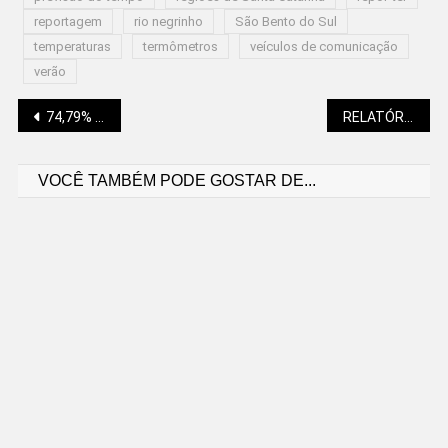
reportagem
rio negrinho
São Bento do Sul
temperaturas
termômetros
veículos de comunicação
verão
Navegação
74,79% DAS PRAIAS MONITORADAS PELO IMA/SC ESTÃO PRÓPRIAS PARA BANHO
RELATÓRIO DO SINE ANUNCIA OPORTUNIDADES PARA SÃO BENTO DO SUL
VOCÊ TAMBÉM PODE GOSTAR DE...
de
Post