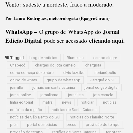
Vento: sudeste a nordeste, fraco a moderado.
Por Laura Rodrigues, meteorologista (Epagri/Ciram)
WhatsApp –
Jornal
O grupo de WhatsApp do
Edição Digital
clicando aqui.
pode ser acessado
Tagged
blog de notícias
Blumenau
campo alegre
Chapecó
charges do jota camelo
chargista
como começa dezembro
elvis lozeiko
florianópolis
grupo de whats
grupo de whatsapp
Jaraguá do Sul
joinville
jornais em santa catarina
jornal edição digital
jornal online
jornalismo
jornalista
jota camelo
linha editorial
mafra
news
noticiar
notícias
notícias da regi-ão
notícias de Santa Catarina
notícias de São Bento do Sul
notícias do Planalto Norte
piên
portal de notícias
press
previ-são do tempo
previsão do tempo
regiões de Santa Catarina
repór-ter