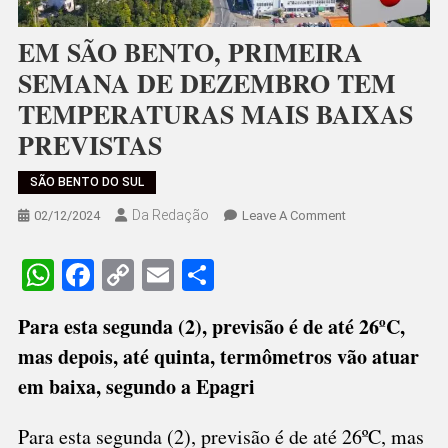
EM SÃO BENTO, PRIMEIRA
SEMANA DE DEZEMBRO TEM
TEMPERATURAS MAIS BAIXAS
PREVISTAS
SÃO BENTO DO SUL
Da Redação
On
02/12/2024
Leave A Comment
EM
SÃO
WhatsApp
Facebook
Copy
Email
Share
BENTO,
Link
PRIMEIRA
Para esta segunda (2), previsão é de até 26ºC,
SEMANA
mas depois, até quinta, termômetros vão atuar
DE
DEZEMBRO
em baixa, segundo a Epagri
TEM
TEMPERATURAS
Para esta segunda (2), previsão é de até 26ºC, mas
MAIS