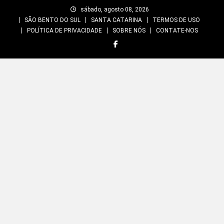
Skip
sábado, agosto 08, 2026
to
SÃO BENTO DO SUL
SANTA CATARINA
TERMOS DE USO
content
POLÍTICA DE PRIVACIDADE
SOBRE NÓS
CONTATE-NOS