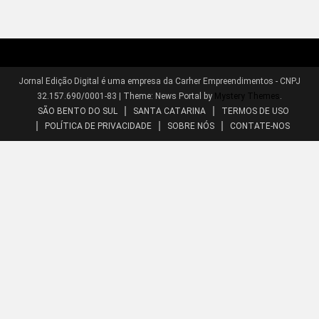
Jornal Edição Digital é uma empresa da Carher Empreendimentos - CNPJ
32.157.690/0001-83
|
Theme: News Portal by
Mystery Themes
.
SÃO BENTO DO SUL
SANTA CATARINA
TERMOS DE USO
POLÍTICA DE PRIVACIDADE
SOBRE NÓS
CONTATE-NOS