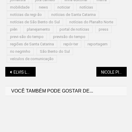
mobilidade
news
noticiar
notícias
notícias da regi-ão
notícias de Santa Catarina
notícias de São Bento do Sul
notícias do Planalto Norte
piên
planejamento
portal de notícias
press
previ-são do tempo
previsão do tempo
regiões de Santa Catarina
repór-ter
reportagem
rio negrinho
São Bento do Sul
veículos de comunicação
Navegação
ELVIS LOZEIKO (PÃO DE PÂNTANO): ÂNCORA
NICOLE PILLATI (GOTAS DE LUZ): NA CHUVA, UMA METÁFORA PARA O CICLO DA VIDA
VOCÊ TAMBÉM PODE GOSTAR DE...
de
Post