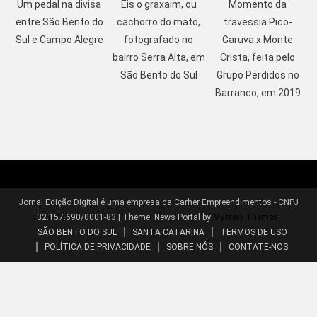
Um pedal na divisa
Eis o graxaim, ou
Momento da
entre São Bento do
cachorro do mato,
travessia Pico-
Sul e Campo Alegre
fotografado no
Garuva x Monte
bairro Serra Alta, em
Crista, feita pelo
São Bento do Sul
Grupo Perdidos no
Barranco, em 2019
Jornal Edição Digital é uma empresa da Carher Empreendimentos - CNPJ
32.157.690/0001-83
|
Theme: News Portal by
Mystery Themes
.
SÃO BENTO DO SUL
SANTA CATARINA
TERMOS DE USO
POLÍTICA DE PRIVACIDADE
SOBRE NÓS
CONTATE-NOS