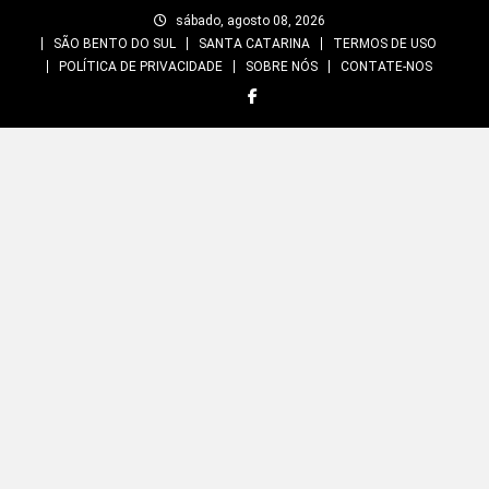
Skip
sábado, agosto 08, 2026
to
SÃO BENTO DO SUL
SANTA CATARINA
TERMOS DE USO
content
POLÍTICA DE PRIVACIDADE
SOBRE NÓS
CONTATE-NOS