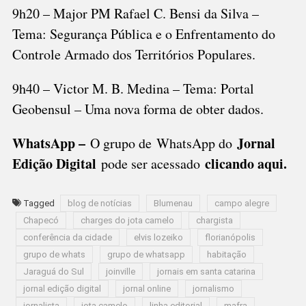
9h20 – Major PM Rafael C. Bensi da Silva –
Tema: Segurança Pública e o Enfrentamento do
Controle Armado dos Territórios Populares.
9h40 – Victor M. B. Medina – Tema: Portal
Geobensul – Uma nova forma de obter dados.
WhatsApp –
Jornal
O grupo de WhatsApp do
Edição Digital
clicando aqui.
pode ser acessado
Tagged
blog de notícias
Blumenau
campo alegre
Chapecó
charges do jota camelo
chargista
conferência da cidade
elvis lozeiko
florianópolis
grupo de whats
grupo de whatsapp
habitação
Jaraguá do Sul
joinville
jornais em santa catarina
jornal edição digital
jornal online
jornalismo
jornalista
jota camelo
linha editorial
mafra