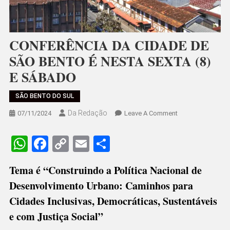
CONFERÊNCIA DA CIDADE DE
SÃO BENTO É NESTA SEXTA (8)
E SÁBADO
SÃO BENTO DO SUL
Da Redação
On
07/11/2024
Leave A Comment
CONFERÊNCIA
DA
WhatsApp
Facebook
Copy
Email
Share
CIDADE
Link
DE
Tema é “Construindo a Política Nacional de
SÃO
Desenvolvimento Urbano: Caminhos para
BENTO
É
Cidades Inclusivas, Democráticas, Sustentáveis
NESTA
e com Justiça Social”
SEXTA